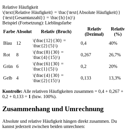
Relative Häufigkeit
\(\text{Relative Häufigkeit} = \frac{\text{Absolute Häufigkeit}}
{\text{Gesamtanzahl}} = \frac{h}{n}\)
Beispiel (Fortsetzung): Lieblingsfarbe
Relativ
Relativ
Farbe
Absolut
Relativ (Bruch)
(Dezimal)
(%)
\(\frac{12}{30} =
Blau
12
0,4
40%
\frac{2}{5}\)
\(\frac{8}{30} =
Rot
8
0,267
26,7%
\frac{4}{15}\)
\(\frac{6}{30} =
Grün
6
0,2
20%
\frac{1}{5}\)
\(\frac{4}{30} =
Gelb
4
0,133
13,3%
\frac{2}{15}\)
Kontrolle:
Alle relativen Häufigkeiten zusammen = 0,4 + 0,267 +
0,2 + 0,133 =
1
(bzw. 100%).
Zusammenhang und Umrechnung
Absolute und relative Häufigkeit hängen direkt zusammen. Du
kannst jederzeit zwischen beiden umrechnen: