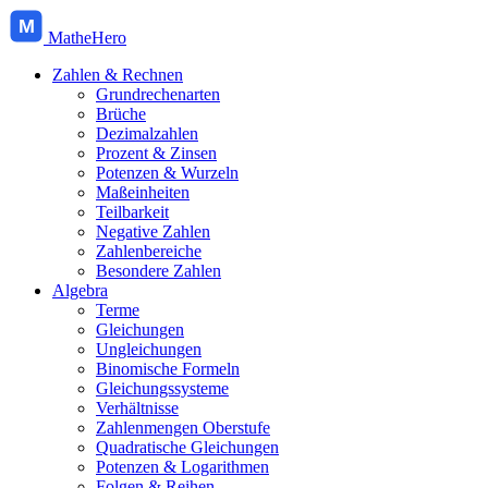
M
MatheHero
Zahlen & Rechnen
Grundrechenarten
Brüche
Dezimalzahlen
Prozent & Zinsen
Potenzen & Wurzeln
Maßeinheiten
Teilbarkeit
Negative Zahlen
Zahlenbereiche
Besondere Zahlen
Algebra
Terme
Gleichungen
Ungleichungen
Binomische Formeln
Gleichungssysteme
Verhältnisse
Zahlenmengen Oberstufe
Quadratische Gleichungen
Potenzen & Logarithmen
Folgen & Reihen