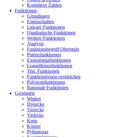
Komplexe Zahlen
Funktionen
Grundlagen
Eigenschaften
Lineare Funktionen
Quadratische Funktionen
Weitere Funktionen
Analysis
Funktionsbegriff Oberstufe
Potenzfunktionen
Exponentialfunktionen
Logarithmusfunktionen
Trig. Funktionen
Funktionstypen vergleichen
Polynomfunktionen
Rationale Funktionen
Geometrie
Winkel
Dreiecke
Vierecke
Vielecke
Kreis
Körper
Pythagoras