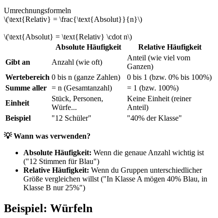
Umrechnungsformeln
\(\text{Relativ} = \frac{\text{Absolut}}{n}\)
\(\text{Absolut} = \text{Relativ} \cdot n\)
Absolute Häufigkeit
Relative Häufigkeit
Anteil (wie viel vom
Gibt an
Anzahl (wie oft)
Ganzen)
Wertebereich
0 bis n (ganze Zahlen)
0 bis 1 (bzw. 0% bis 100%)
Summe aller
= n (Gesamtanzahl)
= 1 (bzw. 100%)
Stück, Personen,
Keine Einheit (reiner
Einheit
Würfe...
Anteil)
Beispiel
"12 Schüler"
"40% der Klasse"
💡 Wann was verwenden?
Absolute Häufigkeit:
Wenn die genaue Anzahl wichtig ist
("12 Stimmen für Blau")
Relative Häufigkeit:
Wenn du Gruppen unterschiedlicher
Größe vergleichen willst ("In Klasse A mögen 40% Blau, in
Klasse B nur 25%")
Beispiel: Würfeln