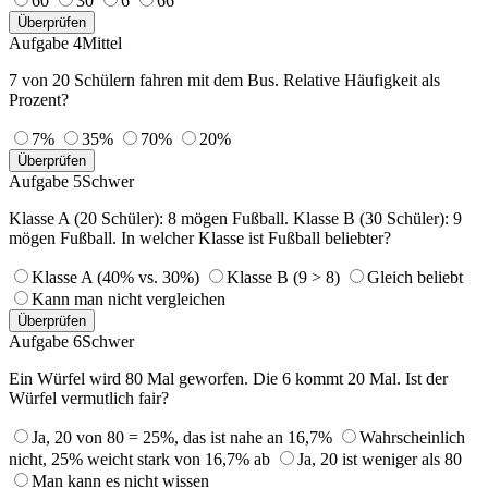
60
30
6
66
Überprüfen
Aufgabe 4
Mittel
7 von 20 Schülern fahren mit dem Bus. Relative Häufigkeit als
Prozent?
7%
35%
70%
20%
Überprüfen
Aufgabe 5
Schwer
Klasse A (20 Schüler): 8 mögen Fußball. Klasse B (30 Schüler): 9
mögen Fußball. In welcher Klasse ist Fußball beliebter?
Klasse A (40% vs. 30%)
Klasse B (9 > 8)
Gleich beliebt
Kann man nicht vergleichen
Überprüfen
Aufgabe 6
Schwer
Ein Würfel wird 80 Mal geworfen. Die 6 kommt 20 Mal. Ist der
Würfel vermutlich fair?
Ja, 20 von 80 = 25%, das ist nahe an 16,7%
Wahrscheinlich
nicht, 25% weicht stark von 16,7% ab
Ja, 20 ist weniger als 80
Man kann es nicht wissen