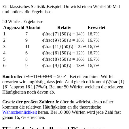
Ein klassisches Statistik-Beispiel: Du wirfst einen Würfel 50 Mal
und notierst die Ergebnisse.
50 Würfe - Ergebnisse
Augenzahl
Absolut
Relativ
Erwartet
1
7
\(\frac{7}{50}\) = 14%
16,7%
2
9
\(\frac{9}{50}\) = 18%
16,7%
3
11
\(\frac{11}{50}\) = 22%
16,7%
4
6
\(\frac{6}{50}\) = 12%
16,7%
5
8
\(\frac{8}{50}\) = 16%
16,7%
6
9
\(\frac{9}{50}\) = 18%
16,7%
Kontrolle:
7+9+11+6+8+9 = 50 ✓ | Bei einem fairen Würfel
erwarten wir langfristig, dass jede Zahl gleich oft kommt (\(\frac{1}
{6} \approx 16{,}7\%\)). Bei nur 50 Würfen weichen die relativen
Häufigkeiten noch davon ab.
Gesetz der großen Zahlen:
Je öfter du würfelst, desto näher
kommen die relativen Häufigkeiten an die theoretische
Wahrscheinlichkeit
heran. Bei 10.000 Würfen wird jede Zahl fast
genau 16,7% erreichen.