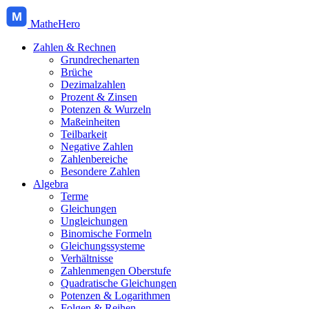
M
MatheHero
Zahlen & Rechnen
Grundrechenarten
Brüche
Dezimalzahlen
Prozent & Zinsen
Potenzen & Wurzeln
Maßeinheiten
Teilbarkeit
Negative Zahlen
Zahlenbereiche
Besondere Zahlen
Algebra
Terme
Gleichungen
Ungleichungen
Binomische Formeln
Gleichungssysteme
Verhältnisse
Zahlenmengen Oberstufe
Quadratische Gleichungen
Potenzen & Logarithmen
Folgen & Reihen