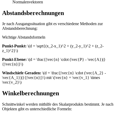
Normalenvektoren
Abstandsberechnungen
Je nach Ausgangssituation gibt es verschiedene Methoden zur
Abstandsberechnung:
Wichtige Abstandsformeln
Punkt-Punkt:
\(d = \sqrt{(x_2-x_1)^2 + (y_2-y_1)^2 + (z_2-
z_1)^2}\)
Punkt-Ebene:
\(d = \frac{|\vec{n} \cdot (\vec{P} - \vec{A})|}
{|\vec{n}|}\)
Windschiefe Geraden:
\(d = \frac{|\vec{n} \cdot (\vec{A_2} -
\vec{A_1})|}{|\vec{n}|}\) mit \(\vec{n} = \vec{v_1} \times
\vec{v_2}\)
Winkelberechnungen
Schnittwinkel werden mithilfe des Skalarprodukts bestimmt. Je nach
Objekten gibt es unterschiedliche Formeln: