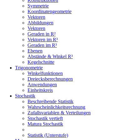
Konstruktionen
Symmetrie
Koordinatengeometrie
Vektoren
Abbildungen
Vektoren
Geraden in R²
Vektoren im R³
Geraden im R³
Ebenen
Abstände & Winkel R³
Kegelschnitte
Trigonometrie
Winkelfunktionen
Dreiecksberechnungen
Anwendungen
Einheitskreis
Stochastik
Beschreibende Statistik
Wahrscheinlichkeitsrechnung
Zufallsvariablen & Verteilungen
Stochastik vertieft
Matura Stochastik
Statistik (Unterstufe)