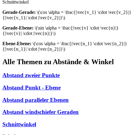
Schnittwinkel
Gerade-Gerade:
\(\cos \alpha = \frac{|\vec{v_1} \cdot \vec{v_2}|}
{|\vec{v_1}| \cdot |\vec{v_2}|}\)
Gerade-Ebene:
\(\sin \alpha = \frac{|\vec{v} \cdot \vec{n}|}
{|\vec{v}| \cdot |\vec{n}|}\)
Ebene-Ebene:
\(\cos \alpha = \frac{|\vec{n_1} \cdot \vec{n_2}|}
{|\vec{n_1}| \cdot |\vec{n_2}|}\)
Alle Themen zu Abstände & Winkel
Abstand zweier Punkte
Abstand Punkt - Ebene
Abstand paralleler Ebenen
Abstand windschiefer Geraden
Schnittwinkel