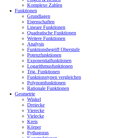
Komplexe Zahlen
Funktionen
Grundlagen
Eigenschaften
Lineare Funktionen
Quadratische Funktionen
Weitere Funktionen
Analysis
Funktionsbegriff Oberstufe
Potenzfunktionen
Exponentialfunktionen
Logarithmusfunktionen
Trig. Funktionen
Funktionstypen vergleichen
Polynomfunktionen
Rationale Funktionen
Geometrie
Winkel
Dreiecke
Vierecke
Vielecke
Kreis
Körper
Pythagoras