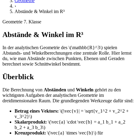
Geometrie
›
Abstände & Winkel im R³
Geometrie
7. Klasse
Abstände & Winkel im R³
In der analytischen Geometrie des \(\mathbb{R}^3\) spielen
Abstands- und Winkelberechnungen eine zentrale Rolle. Hier lernst
du, wie man Abstände zwischen Punkten, Ebenen und Geraden
berechnet sowie Schnittwinkel bestimmt.
Überblick
Die Berechnung von
Abständen
und
Winkeln
gehört zu den
wichtigsten Aufgaben der analytischen Geometrie im
dreidimensionalen Raum. Die grundlegenden Werkzeuge dafür sind:
Betrag eines Vektors:
\(|\vec{v}| = \sqrt{v_1^2 + v_2^2 +
v_3^2}\)
Skalarprodukt:
\(\vec{a} \cdot \vec{b} = a_1 b_1 + a_2
b_2 + a_3 b_3\)
Kreuzprodukt:
\(\vec{a} \times \vec{b}\) für