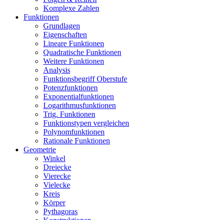
Komplexe Zahlen
Funktionen
Grundlagen
Eigenschaften
Lineare Funktionen
Quadratische Funktionen
Weitere Funktionen
Analysis
Funktionsbegriff Oberstufe
Potenzfunktionen
Exponentialfunktionen
Logarithmusfunktionen
Trig. Funktionen
Funktionstypen vergleichen
Polynomfunktionen
Rationale Funktionen
Geometrie
Winkel
Dreiecke
Vierecke
Vielecke
Kreis
Körper
Pythagoras