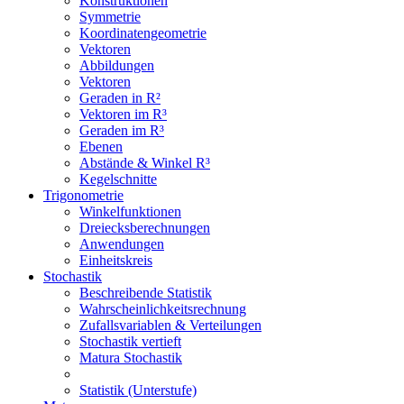
Konstruktionen
Symmetrie
Koordinatengeometrie
Vektoren
Abbildungen
Vektoren
Geraden in R²
Vektoren im R³
Geraden im R³
Ebenen
Abstände & Winkel R³
Kegelschnitte
Trigonometrie
Winkelfunktionen
Dreiecksberechnungen
Anwendungen
Einheitskreis
Stochastik
Beschreibende Statistik
Wahrscheinlichkeitsrechnung
Zufallsvariablen & Verteilungen
Stochastik vertieft
Matura Stochastik
Statistik (Unterstufe)