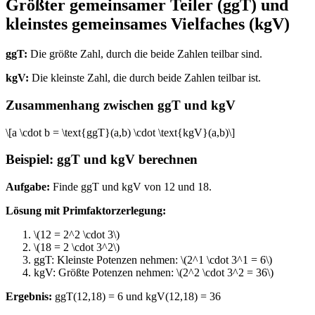
Größter gemeinsamer Teiler (ggT) und
kleinstes gemeinsames Vielfaches (kgV)
ggT:
Die größte Zahl, durch die beide Zahlen teilbar sind.
kgV:
Die kleinste Zahl, die durch beide Zahlen teilbar ist.
Zusammenhang zwischen ggT und kgV
\[a \cdot b = \text{ggT}(a,b) \cdot \text{kgV}(a,b)\]
Beispiel: ggT und kgV berechnen
Aufgabe:
Finde ggT und kgV von 12 und 18.
Lösung mit Primfaktorzerlegung:
\(12 = 2^2 \cdot 3\)
\(18 = 2 \cdot 3^2\)
ggT: Kleinste Potenzen nehmen: \(2^1 \cdot 3^1 = 6\)
kgV: Größte Potenzen nehmen: \(2^2 \cdot 3^2 = 36\)
Ergebnis:
ggT(12,18) = 6 und kgV(12,18) = 36