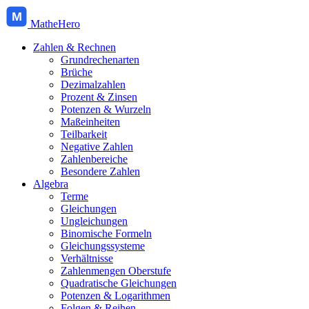
M
MatheHero
Zahlen & Rechnen
Grundrechenarten
Brüche
Dezimalzahlen
Prozent & Zinsen
Potenzen & Wurzeln
Maßeinheiten
Teilbarkeit
Negative Zahlen
Zahlenbereiche
Besondere Zahlen
Algebra
Terme
Gleichungen
Ungleichungen
Binomische Formeln
Gleichungssysteme
Verhältnisse
Zahlenmengen Oberstufe
Quadratische Gleichungen
Potenzen & Logarithmen
Folgen & Reihen