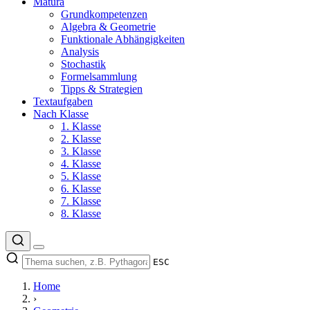
Matura
Grundkompetenzen
Algebra & Geometrie
Funktionale Abhängigkeiten
Analysis
Stochastik
Formelsammlung
Tipps & Strategien
Textaufgaben
Nach Klasse
1. Klasse
2. Klasse
3. Klasse
4. Klasse
5. Klasse
6. Klasse
7. Klasse
8. Klasse
ESC
Home
›