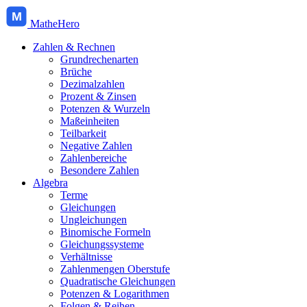
M
MatheHero
Zahlen & Rechnen
Grundrechenarten
Brüche
Dezimalzahlen
Prozent & Zinsen
Potenzen & Wurzeln
Maßeinheiten
Teilbarkeit
Negative Zahlen
Zahlenbereiche
Besondere Zahlen
Algebra
Terme
Gleichungen
Ungleichungen
Binomische Formeln
Gleichungssysteme
Verhältnisse
Zahlenmengen Oberstufe
Quadratische Gleichungen
Potenzen & Logarithmen
Folgen & Reihen