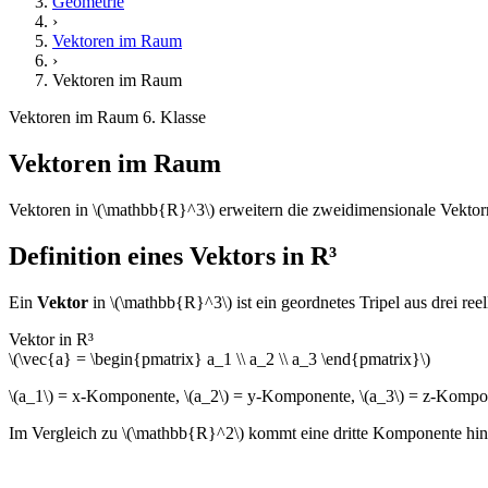
Geometrie
›
Vektoren im Raum
›
Vektoren im Raum
Vektoren im Raum
6. Klasse
Vektoren im Raum
Vektoren in \(\mathbb{R}^3\) erweitern die zweidimensionale Vekt
Definition eines Vektors in R³
Ein
Vektor
in \(\mathbb{R}^3\) ist ein geordnetes Tripel aus drei ree
Vektor in R³
\(\vec{a} = \begin{pmatrix} a_1 \\ a_2 \\ a_3 \end{pmatrix}\)
\(a_1\) = x-Komponente, \(a_2\) = y-Komponente, \(a_3\) = z-Komp
Im Vergleich zu \(\mathbb{R}^2\) kommt eine dritte Komponente hinzu