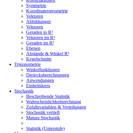
Konstruktionen
Symmetrie
Koordinatengeometrie
Vektoren
Abbildungen
Vektoren
Geraden in R²
Vektoren im R³
Geraden im R³
Ebenen
Abstände & Winkel R³
Kegelschnitte
Trigonometrie
Winkelfunktionen
Dreiecksberechnungen
Anwendungen
Einheitskreis
Stochastik
Beschreibende Statistik
Wahrscheinlichkeitsrechnung
Zufallsvariablen & Verteilungen
Stochastik vertieft
Matura Stochastik
Statistik (Unterstufe)