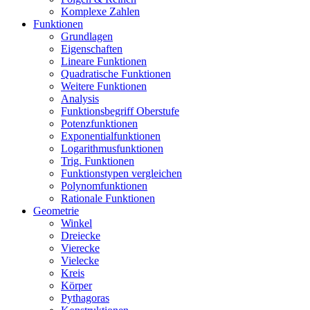
Komplexe Zahlen
Funktionen
Grundlagen
Eigenschaften
Lineare Funktionen
Quadratische Funktionen
Weitere Funktionen
Analysis
Funktionsbegriff Oberstufe
Potenzfunktionen
Exponentialfunktionen
Logarithmusfunktionen
Trig. Funktionen
Funktionstypen vergleichen
Polynomfunktionen
Rationale Funktionen
Geometrie
Winkel
Dreiecke
Vierecke
Vielecke
Kreis
Körper
Pythagoras