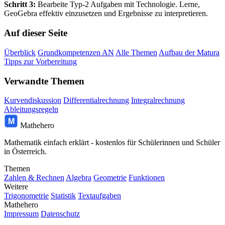
Schritt 3:
Bearbeite Typ-2 Aufgaben mit Technologie. Lerne,
GeoGebra effektiv einzusetzen und Ergebnisse zu interpretieren.
Auf dieser Seite
Überblick
Grundkompetenzen AN
Alle Themen
Aufbau der Matura
Tipps zur Vorbereitung
Verwandte Themen
Kurvendiskussion
Differentialrechnung
Integralrechnung
Ableitungsregeln
M
Mathehero
Mathematik einfach erklärt - kostenlos für Schülerinnen und Schüler
in Österreich.
Themen
Zahlen & Rechnen
Algebra
Geometrie
Funktionen
Weitere
Trigonometrie
Statistik
Textaufgaben
Mathehero
Impressum
Datenschutz