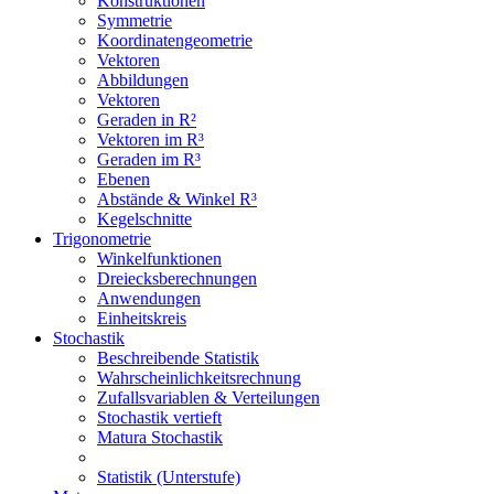
Konstruktionen
Symmetrie
Koordinatengeometrie
Vektoren
Abbildungen
Vektoren
Geraden in R²
Vektoren im R³
Geraden im R³
Ebenen
Abstände & Winkel R³
Kegelschnitte
Trigonometrie
Winkelfunktionen
Dreiecksberechnungen
Anwendungen
Einheitskreis
Stochastik
Beschreibende Statistik
Wahrscheinlichkeitsrechnung
Zufallsvariablen & Verteilungen
Stochastik vertieft
Matura Stochastik
Statistik (Unterstufe)