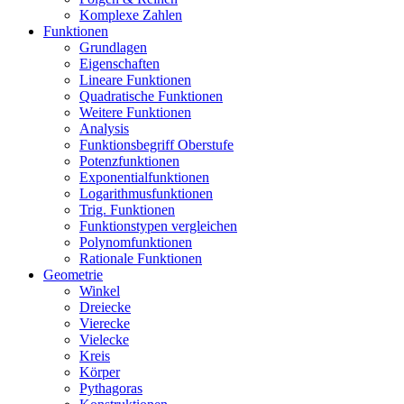
Komplexe Zahlen
Funktionen
Grundlagen
Eigenschaften
Lineare Funktionen
Quadratische Funktionen
Weitere Funktionen
Analysis
Funktionsbegriff Oberstufe
Potenzfunktionen
Exponentialfunktionen
Logarithmusfunktionen
Trig. Funktionen
Funktionstypen vergleichen
Polynomfunktionen
Rationale Funktionen
Geometrie
Winkel
Dreiecke
Vierecke
Vielecke
Kreis
Körper
Pythagoras