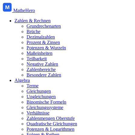
M
MatheHero
Zahlen & Rechnen
Grundrechenarten
Brüche
Dezimalzahlen
Prozent & Zinsen
Potenzen & Wurzeln
Maßeinheiten
Teilbarkeit
Negative Zahlen
Zahlenbereiche
Besondere Zahlen
Algebra
Terme
Gleichungen
Ungleichungen
Binomische Formeln
Gleichungssysteme
Verhältnisse
Zahlenmengen Oberstufe
Quadratische Gleichungen
Potenzen & Logarithmen
Folgen & Reihen