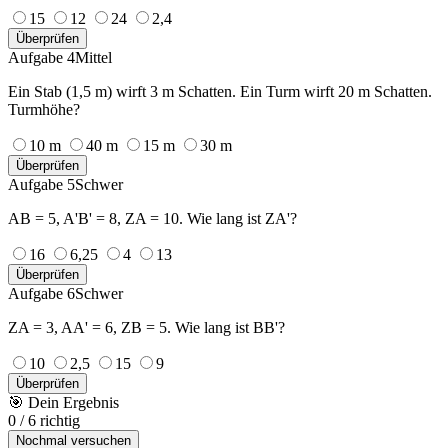
15
12
24
2,4
Überprüfen
Aufgabe 4
Mittel
Ein Stab (1,5 m) wirft 3 m Schatten. Ein Turm wirft 20 m Schatten.
Turmhöhe?
10 m
40 m
15 m
30 m
Überprüfen
Aufgabe 5
Schwer
AB = 5, A'B' = 8, ZA = 10. Wie lang ist ZA'?
16
6,25
4
13
Überprüfen
Aufgabe 6
Schwer
ZA = 3, AA' = 6, ZB = 5. Wie lang ist BB'?
10
2,5
15
9
Überprüfen
🎯
Dein Ergebnis
0
/
6
richtig
Nochmal versuchen