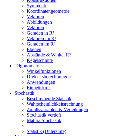
Konstruktionen
Symmetrie
Koordinatengeometrie
Vektoren
Abbildungen
Vektoren
Geraden in R²
Vektoren im R³
Geraden im R³
Ebenen
Abstände & Winkel R³
Kegelschnitte
Trigonometrie
Winkelfunktionen
Dreiecksberechnungen
Anwendungen
Einheitskreis
Stochastik
Beschreibende Statistik
Wahrscheinlichkeitsrechnung
Zufallsvariablen & Verteilungen
Stochastik vertieft
Matura Stochastik
Statistik (Unterstufe)