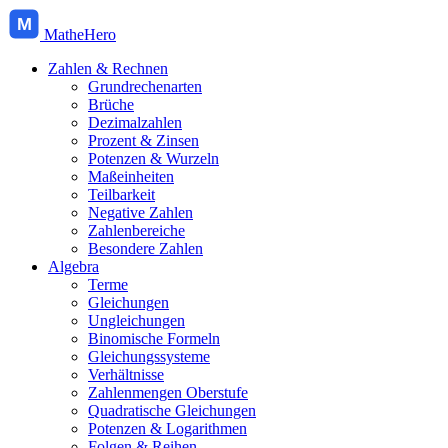
M
MatheHero
Zahlen & Rechnen
Grundrechenarten
Brüche
Dezimalzahlen
Prozent & Zinsen
Potenzen & Wurzeln
Maßeinheiten
Teilbarkeit
Negative Zahlen
Zahlenbereiche
Besondere Zahlen
Algebra
Terme
Gleichungen
Ungleichungen
Binomische Formeln
Gleichungssysteme
Verhältnisse
Zahlenmengen Oberstufe
Quadratische Gleichungen
Potenzen & Logarithmen
Folgen & Reihen