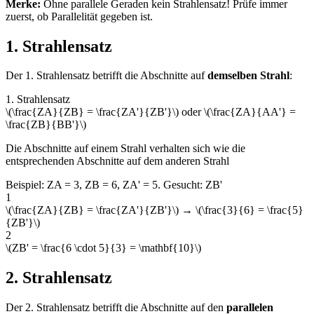
Merke:
Ohne parallele Geraden kein Strahlensatz! Prüfe immer
zuerst, ob Parallelität gegeben ist.
1. Strahlensatz
Der 1. Strahlensatz betrifft die Abschnitte auf
demselben Strahl
:
1. Strahlensatz
\(\frac{ZA}{ZB} = \frac{ZA'}{ZB'}\) oder \(\frac{ZA}{AA'} =
\frac{ZB}{BB'}\)
Die Abschnitte auf einem Strahl verhalten sich wie die
entsprechenden Abschnitte auf dem anderen Strahl
Beispiel: ZA = 3, ZB = 6, ZA' = 5. Gesucht: ZB'
1
\(\frac{ZA}{ZB} = \frac{ZA'}{ZB'}\) → \(\frac{3}{6} = \frac{5}
{ZB'}\)
2
\(ZB' = \frac{6 \cdot 5}{3} = \mathbf{10}\)
2. Strahlensatz
Der 2. Strahlensatz betrifft die Abschnitte auf den
parallelen