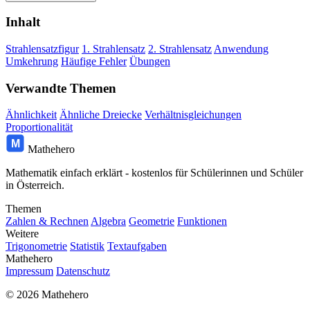
Inhalt
Strahlensatzfigur
1. Strahlensatz
2. Strahlensatz
Anwendung
Umkehrung
Häufige Fehler
Übungen
Verwandte Themen
Ähnlichkeit
Ähnliche Dreiecke
Verhältnisgleichungen
Proportionalität
M
Mathehero
Mathematik einfach erklärt - kostenlos für Schülerinnen und Schüler
in Österreich.
Themen
Zahlen & Rechnen
Algebra
Geometrie
Funktionen
Weitere
Trigonometrie
Statistik
Textaufgaben
Mathehero
Impressum
Datenschutz
© 2026 Mathehero