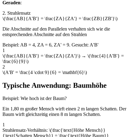
Geraden
:
2. Strahlensatz
\(\frac{AB}{A'B'} = \frac{ZA}{ZA'} = \frac{ZB}{ZB'}\)
Die Abschnitte auf den Parallelen verhalten sich wie die
entsprechenden Abschnitte auf den Strahlen
Beispiel: AB = 4, ZA = 6, ZA' = 9. Gesucht: A'B'
1
\(\frac{AB}{A'B'} = \frac{ZA}{ZA'}\) → \(\frac{4}{A'B'} =
\frac{6}{9}\)
2
\(A'B' = \frac{4 \cdot 9}{6} = \mathbf{6}\)
Typische Anwendung: Baumhöhe
Beispiel: Wie hoch ist der Baum?
Ein 1,80 m großer Mensch wirft einen 2 m langen Schatten. Der
Baum wirft gleichzeitig einen 8 m langen Schatten.
1
Strahlensatz-Verhältnis: \(\frac{\text{Höhe Mensch}}
{\text{Schatten Mensch}} = \frac{\text{Höhe Baum}}