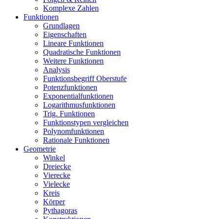
Komplexe Zahlen
Funktionen
Grundlagen
Eigenschaften
Lineare Funktionen
Quadratische Funktionen
Weitere Funktionen
Analysis
Funktionsbegriff Oberstufe
Potenzfunktionen
Exponentialfunktionen
Logarithmusfunktionen
Trig. Funktionen
Funktionstypen vergleichen
Polynomfunktionen
Rationale Funktionen
Geometrie
Winkel
Dreiecke
Vierecke
Vielecke
Kreis
Körper
Pythagoras