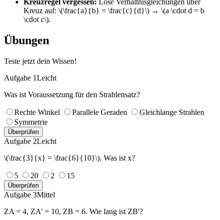
Kreuzregel vergessen:
Löse Verhältnisgleichungen über
Kreuz auf: \(\frac{a}{b} = \frac{c}{d}\) → \(a \cdot d = b
\cdot c\).
Übungen
Teste jetzt dein Wissen!
Aufgabe 1
Leicht
Was ist Voraussetzung für den Strahlensatz?
Rechte Winkel
Parallele Geraden
Gleichlange Strahlen
Symmetrie
Überprüfen
Aufgabe 2
Leicht
\(\frac{3}{x} = \frac{6}{10}\). Was ist x?
5
20
2
15
Überprüfen
Aufgabe 3
Mittel
ZA = 4, ZA' = 10, ZB = 6. Wie lang ist ZB'?