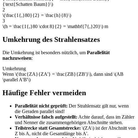
{\text{Schatten Baum}}\)
2
\(\frac{1{,}80}{2} = \frac{h}{8}\)
3
\(h = \frac{1{,}80 \cdot 8}{2} = \mathbf{7{,}20}\) m
Umkehrung des Strahlensatzes
Die Umkehrung ist besonders nützlich, um
Parallelität
nachzuweisen
:
Umkehrung
Wenn \(\frac{ZA}{ZA'} = \frac{ZB}{ZB'}\), dann sind \(AB
\parallel A'B'\)
Häufige Fehler vermeiden
Parallelität nicht geprüft:
Der Strahlensatz gilt nur, wenn
die Geraden parallel sind!
Verhältnisse falsch aufgestellt:
Achte darauf, dass im Zähler
und Nenner die zusammengehörigen Abschnitte stehen.
Teilstrecke statt Gesamtstrecke:
\(ZA\) ist der Abschnitt von
Z bis A, nicht die Gesamtlänge bis A'.