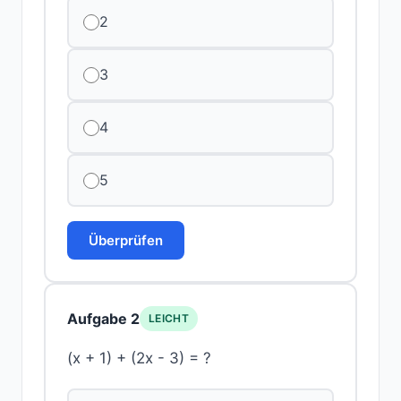
2
3
4
5
Überprüfen
Aufgabe 2
LEICHT
(x + 1) + (2x - 3) = ?