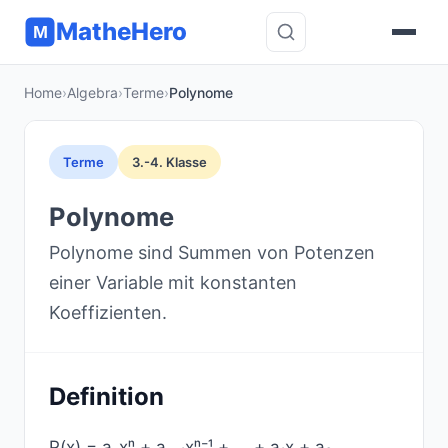
MatheHero
M
Home
›
Algebra
›
Terme
›
Polynome
Terme
3.-4. Klasse
Polynome
Polynome sind Summen von Potenzen
einer Variable mit konstanten
Koeffizienten.
Definition
P(x) = aₙxⁿ + aₙ₋₁xⁿ⁻¹ + ... + a₁x + a₀