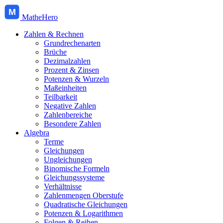
M
MatheHero
Zahlen & Rechnen
Grundrechenarten
Brüche
Dezimalzahlen
Prozent & Zinsen
Potenzen & Wurzeln
Maßeinheiten
Teilbarkeit
Negative Zahlen
Zahlenbereiche
Besondere Zahlen
Algebra
Terme
Gleichungen
Ungleichungen
Binomische Formeln
Gleichungssysteme
Verhältnisse
Zahlenmengen Oberstufe
Quadratische Gleichungen
Potenzen & Logarithmen
Folgen & Reihen