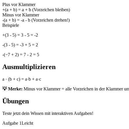
Plus vor Klammer
+(a + b) = a + b (Vorzeichen bleiben)
Minus vor Klammer
-(a + b) = -a - b (Vorzeichen drehen!)
Beispiele
+(3 - 5) = 3 - 5 = -2
-(3 - 5) = -3 + 5 = 2
-(−7 + 2) = 7 - 2 = 5
Ausmultiplizieren
a · (b + c) = a·b + a·c
💡 Merke:
Minus vor Klammer = alle Vorzeichen in der Klammer u
Übungen
Teste jetzt dein Wissen mit interaktiven Aufgaben!
Aufgabe 1
Leicht