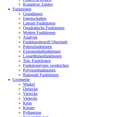
Komplexe Zahlen
Funktionen
Grundlagen
Eigenschaften
Lineare Funktionen
Quadratische Funktionen
Weitere Funktionen
Analysis
Funktionsbegriff Oberstufe
Potenzfunktionen
Exponentialfunktionen
Logarithmusfunktionen
Trig. Funktionen
Funktionstypen vergleichen
Polynomfunktionen
Rationale Funktionen
Geometrie
Winkel
Dreiecke
Vierecke
Vielecke
Kreis
Körper
Pythagoras