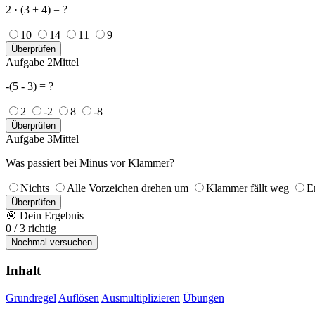
2 · (3 + 4) = ?
10
14
11
9
Überprüfen
Aufgabe 2
Mittel
-(5 - 3) = ?
2
-2
8
-8
Überprüfen
Aufgabe 3
Mittel
Was passiert bei Minus vor Klammer?
Nichts
Alle Vorzeichen drehen um
Klammer fällt weg
E
Überprüfen
🎯
Dein Ergebnis
0
/
3
richtig
Nochmal versuchen
Inhalt
Grundregel
Auflösen
Ausmultiplizieren
Übungen