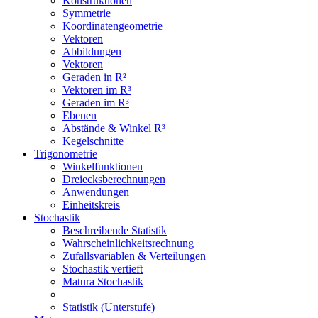
Konstruktionen
Symmetrie
Koordinatengeometrie
Vektoren
Abbildungen
Vektoren
Geraden in R²
Vektoren im R³
Geraden im R³
Ebenen
Abstände & Winkel R³
Kegelschnitte
Trigonometrie
Winkelfunktionen
Dreiecksberechnungen
Anwendungen
Einheitskreis
Stochastik
Beschreibende Statistik
Wahrscheinlichkeitsrechnung
Zufallsvariablen & Verteilungen
Stochastik vertieft
Matura Stochastik
Statistik (Unterstufe)