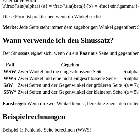
Alternative Form
\(\frac{\sin(\alpha)}{a} = \frac{\sin(\beta)}{b} = \frac{\sin(\gamma)}
Diese Form ist praktischer, wenn du Winkel suchst.
Merke:
Jede Seite steht immer dem zugehörigen Winkel gegenüber: Seite
Wann verwende ich den Sinussatz?
Der Sinussatz eignet sich, wenn du ein
Paar
aus Seite und gegenüber
Fall
Gegeben
WSW
Zwei Winkel und die eingeschlossene Seite
\(\alpha
WWS
Zwei Winkel und eine nicht-eingeschlossene Seite
\(\alpha
SsW
Zwei Seiten und der Gegenwinkel der größeren Seite
\(a = 7\
SSW*
Zwei Seiten und der Gegenwinkel der kleineren Seite
\(a = 5\
Faustregel:
Wenn du zwei Winkel kennst, berechne zuerst den dritten
Beispielrechnungen
Beispiel 1: Fehlende Seite berechnen (WWS)