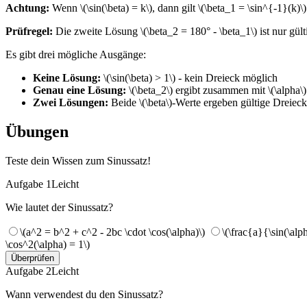
Achtung:
Wenn \(\sin(\beta) = k\), dann gilt \(\beta_1 = \sin^{-1}(k)
Prüfregel:
Die zweite Lösung \(\beta_2 = 180° - \beta_1\) ist nur gül
Es gibt drei mögliche Ausgänge:
Keine Lösung:
\(\sin(\beta) > 1\) - kein Dreieck möglich
Genau eine Lösung:
\(\beta_2\) ergibt zusammen mit \(\alpha\
Zwei Lösungen:
Beide \(\beta\)-Werte ergeben gültige Dreiec
Übungen
Teste dein Wissen zum Sinussatz!
Aufgabe 1
Leicht
Wie lautet der Sinussatz?
\(a^2 = b^2 + c^2 - 2bc \cdot \cos(\alpha)\)
\(\frac{a}{\sin(\al
\cos^2(\alpha) = 1\)
Überprüfen
Aufgabe 2
Leicht
Wann verwendest du den Sinussatz?