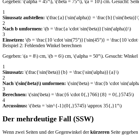
Gegeben: \(\alpha = 45°\), \(\beta = 75°\), \(a = 10\) cm. Gesucht: Seite
1
Sinussatz aufstellen:
\(\frac{a}{\sin(\alpha)} = \frac{b}{\sin(\beta)}\
2
Nach b umformen:
\(b = \frac{a \cdot \sin(\beta)}{\sin(\alpha)}\)
3
Einsetzen:
\(b = \frac{10 \cdot \sin(75°)}{\sin(45°)} = \frac{10 \c
Beispiel 2: Fehlenden Winkel berechnen
Gegeben: \(a = 8\) cm, \(b = 6\) cm, \(\alpha = 50°\). Gesucht: Winkel \
1
Sinussatz:
\(\frac{\sin(\beta)}{b} = \frac{\sin(\alpha)}{a}\)
2
Nach \(\sin(\beta)\) umformen:
\(\sin(\beta) = \frac{b \cdot \sin(\alp
3
Berechnen:
\(\sin(\beta) = \frac{6 \cdot 0{,}766}{8} = 0{,}5745\)
4
Arcussinus:
\(\beta = \sin^{-1}(0{,}5745) \approx 35{,}1°\)
Der mehrdeutige Fall (SSW)
Wenn zwei Seiten und der Gegenwinkel der
kürzeren
Seite gegeben 