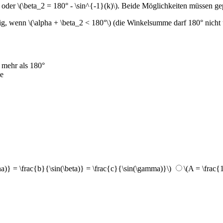
\) oder \(\beta_2 = 180° - \sin^{-1}(k)\). Beide Möglichkeiten müssen g
tig, wenn \(\alpha + \beta_2 < 180°\) (die Winkelsumme darf 180° nicht 
) mehr als 180°
ke
pha)} = \frac{b}{\sin(\beta)} = \frac{c}{\sin(\gamma)}\)
\(A = \frac{