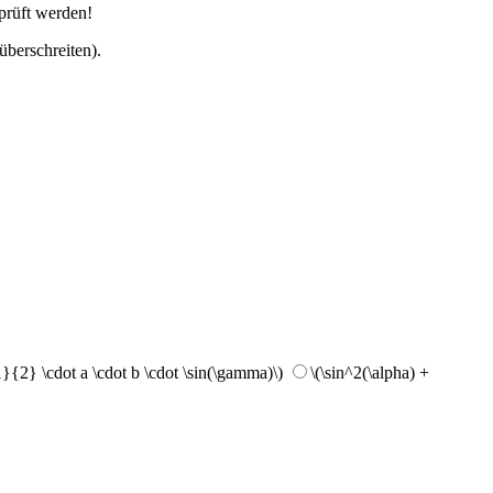
eprüft werden!
überschreiten).
1}{2} \cdot a \cdot b \cdot \sin(\gamma)\)
\(\sin^2(\alpha) +