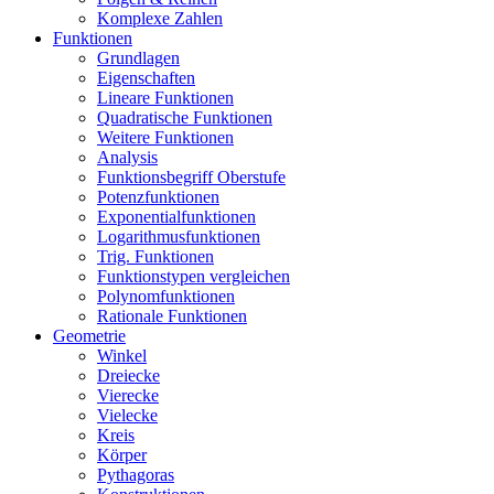
Komplexe Zahlen
Funktionen
Grundlagen
Eigenschaften
Lineare Funktionen
Quadratische Funktionen
Weitere Funktionen
Analysis
Funktionsbegriff Oberstufe
Potenzfunktionen
Exponentialfunktionen
Logarithmusfunktionen
Trig. Funktionen
Funktionstypen vergleichen
Polynomfunktionen
Rationale Funktionen
Geometrie
Winkel
Dreiecke
Vierecke
Vielecke
Kreis
Körper
Pythagoras