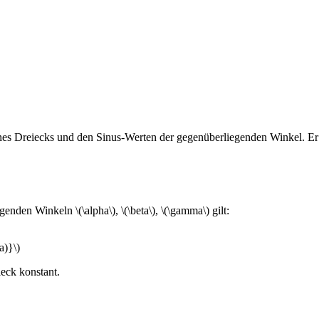
es Dreiecks und den Sinus-Werten der gegenüberliegenden Winkel. Er 
genden Winkeln \(\alpha\), \(\beta\), \(\gamma\) gilt:
a)}\)
eck konstant.