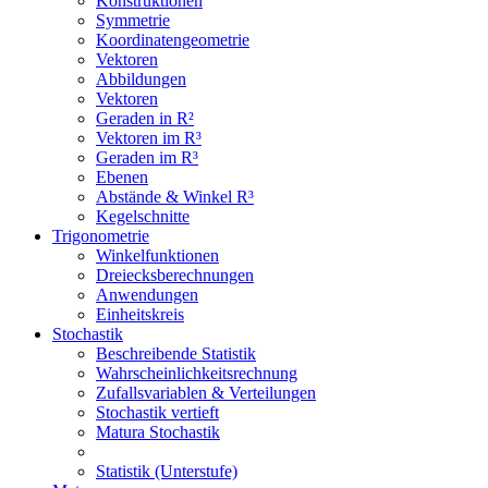
Konstruktionen
Symmetrie
Koordinatengeometrie
Vektoren
Abbildungen
Vektoren
Geraden in R²
Vektoren im R³
Geraden im R³
Ebenen
Abstände & Winkel R³
Kegelschnitte
Trigonometrie
Winkelfunktionen
Dreiecksberechnungen
Anwendungen
Einheitskreis
Stochastik
Beschreibende Statistik
Wahrscheinlichkeitsrechnung
Zufallsvariablen & Verteilungen
Stochastik vertieft
Matura Stochastik
Statistik (Unterstufe)