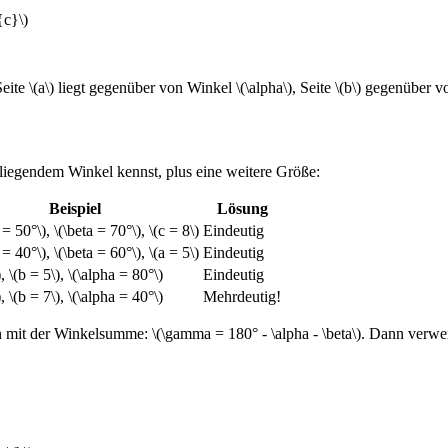
{c}\)
 \(a\) liegt gegenüber von Winkel \(\alpha\), Seite \(b\) gegenüber von
liegendem Winkel kennst, plus eine weitere Größe:
Beispiel
Lösung
 = 50°\), \(\beta = 70°\), \(c = 8\)
Eindeutig
 = 40°\), \(\beta = 60°\), \(a = 5\)
Eindeutig
), \(b = 5\), \(\alpha = 80°\)
Eindeutig
), \(b = 7\), \(\alpha = 40°\)
Mehrdeutig!
 mit der Winkelsumme: \(\gamma = 180° - \alpha - \beta\). Dann verwe