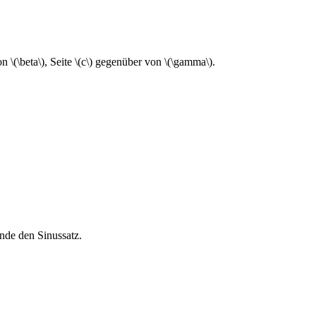
 \(\beta\), Seite \(c\) gegenüber von \(\gamma\).
nde den Sinussatz.