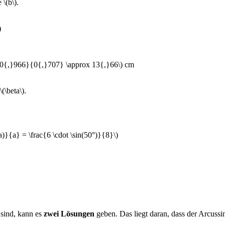
 \(b\).
)
dot 0{,}966}{0{,}707} \approx 13{,}66\) cm
(\beta\).
ha)}{a} = \frac{6 \cdot \sin(50°)}{8}\)
sind, kann es
zwei Lösungen
geben. Das liegt daran, dass der Arcussi