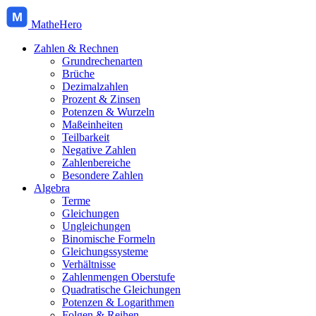
M
MatheHero
Zahlen & Rechnen
Grundrechenarten
Brüche
Dezimalzahlen
Prozent & Zinsen
Potenzen & Wurzeln
Maßeinheiten
Teilbarkeit
Negative Zahlen
Zahlenbereiche
Besondere Zahlen
Algebra
Terme
Gleichungen
Ungleichungen
Binomische Formeln
Gleichungssysteme
Verhältnisse
Zahlenmengen Oberstufe
Quadratische Gleichungen
Potenzen & Logarithmen
Folgen & Reihen