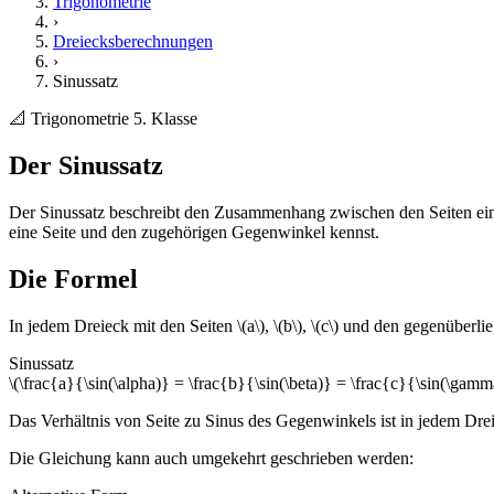
Trigonometrie
›
Dreiecksberechnungen
›
Sinussatz
📐 Trigonometrie
5. Klasse
Der Sinussatz
Der Sinussatz beschreibt den Zusammenhang zwischen den Seiten ein
eine Seite und den zugehörigen Gegenwinkel kennst.
Die Formel
In jedem Dreieck mit den Seiten \(a\), \(b\), \(c\) und den gegenüberlie
Sinussatz
\(\frac{a}{\sin(\alpha)} = \frac{b}{\sin(\beta)} = \frac{c}{\sin(\gamm
Das Verhältnis von Seite zu Sinus des Gegenwinkels ist in jedem Drei
Die Gleichung kann auch umgekehrt geschrieben werden: