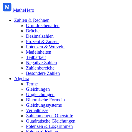
M
MatheHero
Zahlen & Rechnen
Grundrechenarten
Brüche
Dezimalzahlen
Prozent & Zinsen
Potenzen & Wurzeln
Maßeinheiten
Teilbarkeit
Negative Zahlen
Zahlenbereiche
Besondere Zahlen
Algebra
Terme
Gleichungen
Ungleichungen
Binomische Formeln
Gleichungssysteme
Verhältnisse
Zahlenmengen Oberstufe
Quadratische Gleichungen
Potenzen & Logarithmen
Folgen & Reihen