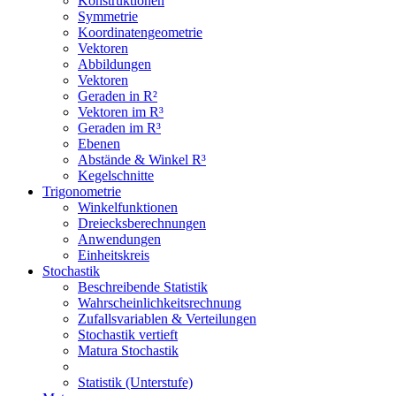
Konstruktionen
Symmetrie
Koordinatengeometrie
Vektoren
Abbildungen
Vektoren
Geraden in R²
Vektoren im R³
Geraden im R³
Ebenen
Abstände & Winkel R³
Kegelschnitte
Trigonometrie
Winkelfunktionen
Dreiecksberechnungen
Anwendungen
Einheitskreis
Stochastik
Beschreibende Statistik
Wahrscheinlichkeitsrechnung
Zufallsvariablen & Verteilungen
Stochastik vertieft
Matura Stochastik
Statistik (Unterstufe)