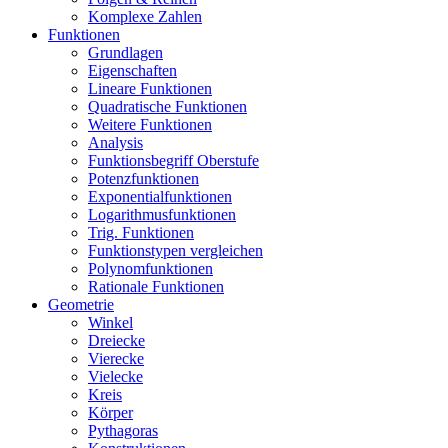
Komplexe Zahlen
Funktionen
Grundlagen
Eigenschaften
Lineare Funktionen
Quadratische Funktionen
Weitere Funktionen
Analysis
Funktionsbegriff Oberstufe
Potenzfunktionen
Exponentialfunktionen
Logarithmusfunktionen
Trig. Funktionen
Funktionstypen vergleichen
Polynomfunktionen
Rationale Funktionen
Geometrie
Winkel
Dreiecke
Vierecke
Vielecke
Kreis
Körper
Pythagoras