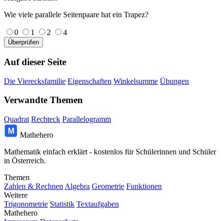
Wie viele parallele Seitenpaare hat ein Trapez?
0
1
2
4
Überprüfen
Auf dieser Seite
Die Vierecksfamilie
Eigenschaften
Winkelsumme
Übungen
Verwandte Themen
Quadrat
Rechteck
Parallelogramm
M
Mathehero
Mathematik einfach erklärt - kostenlos für Schülerinnen und Schüler
in Österreich.
Themen
Zahlen & Rechnen
Algebra
Geometrie
Funktionen
Weitere
Trigonometrie
Statistik
Textaufgaben
Mathehero