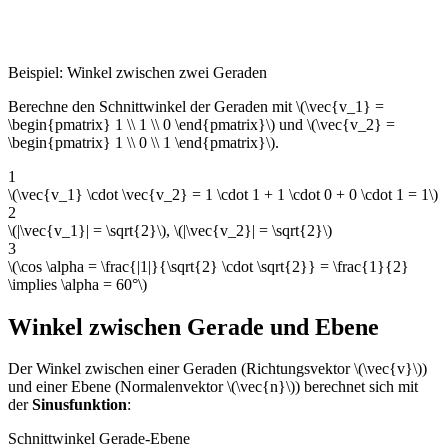
Beispiel: Winkel zwischen zwei Geraden
Berechne den Schnittwinkel der Geraden mit \(\vec{v_1} =
\begin{pmatrix} 1 \\ 1 \\ 0 \end{pmatrix}\) und \(\vec{v_2} =
\begin{pmatrix} 1 \\ 0 \\ 1 \end{pmatrix}\).
1
\(\vec{v_1} \cdot \vec{v_2} = 1 \cdot 1 + 1 \cdot 0 + 0 \cdot 1 = 1\)
2
\(|\vec{v_1}| = \sqrt{2}\), \(|\vec{v_2}| = \sqrt{2}\)
3
\(\cos \alpha = \frac{|1|}{\sqrt{2} \cdot \sqrt{2}} = \frac{1}{2}
\implies \alpha = 60°\)
Winkel zwischen Gerade und Ebene
Der Winkel zwischen einer Geraden (Richtungsvektor \(\vec{v}\))
und einer Ebene (Normalenvektor \(\vec{n}\)) berechnet sich mit
der
Sinusfunktion
:
Schnittwinkel Gerade-Ebene