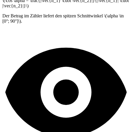
\(\cos \alpha = \frac{|\vec{n_1} \cdot \vec{n_2}|}{|\vec{n_1}| \cdot
|\vec{n_2}|}\)
Der Betrag im Zähler liefert den spitzen Schnittwinkel \(\alpha \in
[0°; 90°]\).