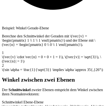
Beispiel: Winkel Gerade-Ebene
Berechne den Schnittwinkel der Geraden mit \(\vec{v} =
\begin{pmatrix} 1 \\ 1 \\ 1 \end{pmatrix}\) und der Ebene mit \
(\vec{n} = \begin{pmatrix} 0 \\ 0 \\ 1 \end{pmatrix}\).
1
\(\vec{v} \cdot \vec{n} = 0 + 0 + 1 = 1\), \(|\vec{v}| = \sqrt{3}\), \
(|\vec{n}| = 1\)
2
\(\sin \alpha = \frac{1}{\sqrt{3}} \implies \alpha \approx 35{,}26°\)
Winkel zwischen zwei Ebenen
Der
Schnittwinkel
zweier Ebenen entspricht dem Winkel zwischen
ihren Normalenvektoren:
Schnittwinkel Ebene-Ebene