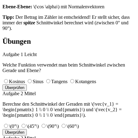
Ebene-Ebene:
\(\cos \alpha\) mit Normalenvektoren
Tipp:
Der Betrag im Zähler ist entscheidend! Er stellt sicher, dass
immer der
spitze
Schnittwinkel berechnet wird (zwischen 0° und
90°).
Übungen
Aufgabe 1
Leicht
Welche Funktion verwendet man beim Schnittwinkel zwischen
Gerade und Ebene?
Kosinus
Sinus
Tangens
Kotangens
Überprüfen
Aufgabe 2
Mittel
Berechne den Schnittwinkel der Geraden mit \(\vec{v_1} =
\begin{pmatrix} 1 \\ 0 \\ 0 \end{pmatrix}\) und \(\vec{v_2} =
\begin{pmatrix} 0 \\ 1 \\ 0 \end{pmatrix}\).
\(0°\)
\(45°\)
\(90°\)
\(60°\)
Überprüfen