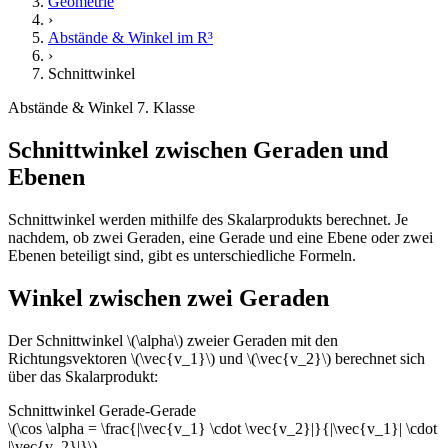
Geometrie
›
Abstände & Winkel im R³
›
Schnittwinkel
Abstände & Winkel
7. Klasse
Schnittwinkel zwischen Geraden und
Ebenen
Schnittwinkel werden mithilfe des Skalarprodukts berechnet. Je
nachdem, ob zwei Geraden, eine Gerade und eine Ebene oder zwei
Ebenen beteiligt sind, gibt es unterschiedliche Formeln.
Winkel zwischen zwei Geraden
Der Schnittwinkel \(\alpha\) zweier Geraden mit den
Richtungsvektoren \(\vec{v_1}\) und \(\vec{v_2}\) berechnet sich
über das Skalarprodukt:
Schnittwinkel Gerade-Gerade
\(\cos \alpha = \frac{|\vec{v_1} \cdot \vec{v_2}|}{|\vec{v_1}| \cdot
|\vec{v_2}|}\)