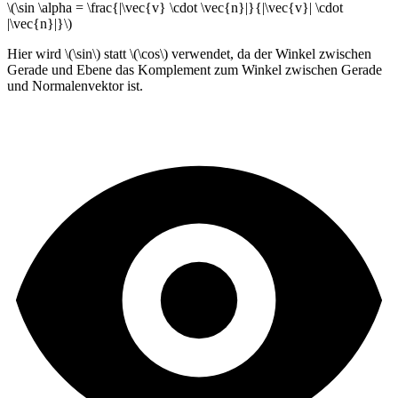
\(\sin \alpha = \frac{|\vec{v} \cdot \vec{n}|}{|\vec{v}| \cdot
|\vec{n}|}\)
Hier wird \(\sin\) statt \(\cos\) verwendet, da der Winkel zwischen
Gerade und Ebene das Komplement zum Winkel zwischen Gerade
und Normalenvektor ist.