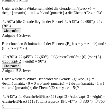
Aufgabe 3
Mittel
Unter welchem Winkel schneidet die Gerade mit \(\vec{v} =
\begin{pmatrix} 1 \\ 1 \\ 0 \end{pmatrix}\) die Ebene \(E: z = 0\)?
\(0°\) (die Gerade liegt in der Ebene)
\(45°\)
\(90°\)
\
(30°\)
Überprüfen
Aufgabe 4
Schwer
Berechne den Schnittwinkel der Ebenen \(E_1: x + y + z = 1\) und \
(E_2: x - y = 2\).
\(30°\)
\(45°\)
\(60°\)
\(\arccos\left(\frac{0}{\sqrt{3}
\cdot \sqrt{2}}\right) = 90°\)
Überprüfen
Aufgabe 5
Schwer
Unter welchem Winkel schneidet die Gerade \(g: \vec{X} =
\begin{pmatrix} 0 \\ 0 \\ 0 \end{pmatrix} + t \begin{pmatrix} 1 \\ 1
\\ 1 \end{pmatrix}\) die Ebene \(E: x + y - z = 5\)?
\(45°\)
\(\arcsin\left(\frac{1}{\sqrt{3} \cdot \sqrt{3}}\right) =
\arcsin\left(\frac{1}{3}\right) \approx 19{,}47°\)
\(30°\)
\(60°
\)