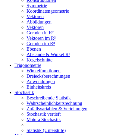
Konstruktionen
Symmetrie
Koordinatengeometrie
Vektoren
Abbildungen
Vektoren
Geraden in R²
Vektoren im R³
Geraden im R³
Ebenen
Abstände & Winkel R³
Kegelschnitte
Trigonometrie
Winkelfunktionen
Dreiecksberechnungen
Anwendungen
Einheitskreis
Stochastik
Beschreibende Statistik
Wahrscheinlichkeitsrechnung
Zufallsvariablen & Verteilungen
Stochastik vertieft
Matura Stochastik
Statistik (Unterstufe)