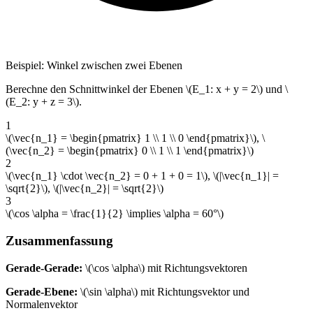
Beispiel: Winkel zwischen zwei Ebenen
Berechne den Schnittwinkel der Ebenen \(E_1: x + y = 2\) und \
(E_2: y + z = 3\).
1
\(\vec{n_1} = \begin{pmatrix} 1 \\ 1 \\ 0 \end{pmatrix}\), \
(\vec{n_2} = \begin{pmatrix} 0 \\ 1 \\ 1 \end{pmatrix}\)
2
\(\vec{n_1} \cdot \vec{n_2} = 0 + 1 + 0 = 1\), \(|\vec{n_1}| =
\sqrt{2}\), \(|\vec{n_2}| = \sqrt{2}\)
3
\(\cos \alpha = \frac{1}{2} \implies \alpha = 60°\)
Zusammenfassung
Gerade-Gerade:
\(\cos \alpha\) mit Richtungsvektoren
Gerade-Ebene:
\(\sin \alpha\) mit Richtungsvektor und
Normalenvektor