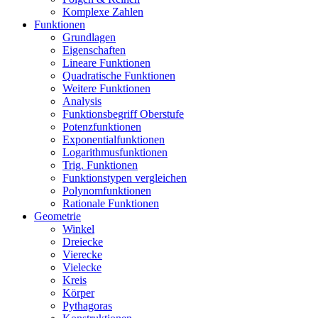
Komplexe Zahlen
Funktionen
Grundlagen
Eigenschaften
Lineare Funktionen
Quadratische Funktionen
Weitere Funktionen
Analysis
Funktionsbegriff Oberstufe
Potenzfunktionen
Exponentialfunktionen
Logarithmusfunktionen
Trig. Funktionen
Funktionstypen vergleichen
Polynomfunktionen
Rationale Funktionen
Geometrie
Winkel
Dreiecke
Vierecke
Vielecke
Kreis
Körper
Pythagoras