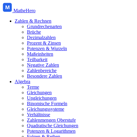
M
MatheHero
Zahlen & Rechnen
Grundrechenarten
Brüche
Dezimalzahlen
Prozent & Zinsen
Potenzen & Wurzeln
Maßeinheiten
Teilbarkeit
Negative Zahlen
Zahlenbereiche
Besondere Zahlen
Algebra
Terme
Gleichungen
Ungleichungen
Binomische Formeln
Gleichungssysteme
Verhältnisse
Zahlenmengen Oberstufe
Quadratische Gleichungen
Potenzen & Logarithmen
Folgen & Reihen