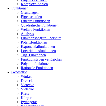
Komplexe Zahlen
Funktionen
Grundlagen
Eigenschaften
Lineare Funktionen
Quadratische Funktionen
Weitere Funktionen
Analysis
Funktionsbegriff Oberstufe
Potenzfunktionen
Exponentialfunktionen
Logarithmusfunktionen
Trig. Funktionen
Funktionstypen vergleichen
Polynomfunktionen
Rationale Funktionen
Geometrie
Winkel
Dreiecke
Vierecke
Vielecke
Kreis
Körper
Pythagoras