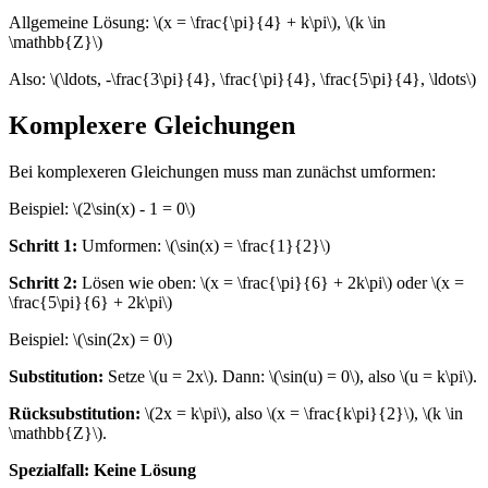
Allgemeine Lösung: \(x = \frac{\pi}{4} + k\pi\), \(k \in
\mathbb{Z}\)
Also: \(\ldots, -\frac{3\pi}{4}, \frac{\pi}{4}, \frac{5\pi}{4}, \ldots\)
Komplexere Gleichungen
Bei komplexeren Gleichungen muss man zunächst umformen:
Beispiel: \(2\sin(x) - 1 = 0\)
Schritt 1:
Umformen: \(\sin(x) = \frac{1}{2}\)
Schritt 2:
Lösen wie oben: \(x = \frac{\pi}{6} + 2k\pi\) oder \(x =
\frac{5\pi}{6} + 2k\pi\)
Beispiel: \(\sin(2x) = 0\)
Substitution:
Setze \(u = 2x\). Dann: \(\sin(u) = 0\), also \(u = k\pi\).
Rücksubstitution:
\(2x = k\pi\), also \(x = \frac{k\pi}{2}\), \(k \in
\mathbb{Z}\).
Spezialfall: Keine Lösung