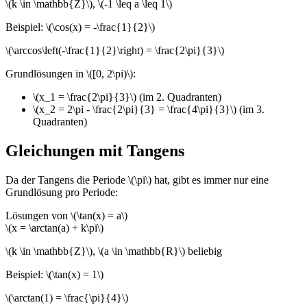
\(k \in \mathbb{Z}\), \(-1 \leq a \leq 1\)
Beispiel: \(\cos(x) = -\frac{1}{2}\)
\(\arccos\left(-\frac{1}{2}\right) = \frac{2\pi}{3}\)
Grundlösungen in \([0, 2\pi)\):
\(x_1 = \frac{2\pi}{3}\) (im 2. Quadranten)
\(x_2 = 2\pi - \frac{2\pi}{3} = \frac{4\pi}{3}\) (im 3.
Quadranten)
Gleichungen mit Tangens
Da der Tangens die Periode \(\pi\) hat, gibt es immer nur eine
Grundlösung pro Periode:
Lösungen von \(\tan(x) = a\)
\(x = \arctan(a) + k\pi\)
\(k \in \mathbb{Z}\), \(a \in \mathbb{R}\) beliebig
Beispiel: \(\tan(x) = 1\)
\(\arctan(1) = \frac{\pi}{4}\)