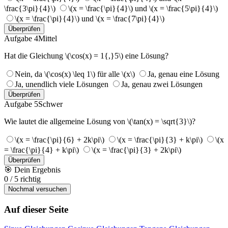
\frac{3\pi}{4}\)
\(x = \frac{\pi}{4}\) und \(x = \frac{5\pi}{4}\)
\(x = \frac{\pi}{4}\) und \(x = \frac{7\pi}{4}\)
Überprüfen
Aufgabe 4
Mittel
Hat die Gleichung \(\cos(x) = 1{,}5\) eine Lösung?
Nein, da \(\cos(x) \leq 1\) für alle \(x\)
Ja, genau eine Lösung
Ja, unendlich viele Lösungen
Ja, genau zwei Lösungen
Überprüfen
Aufgabe 5
Schwer
Wie lautet die allgemeine Lösung von \(\tan(x) = \sqrt{3}\)?
\(x = \frac{\pi}{6} + 2k\pi\)
\(x = \frac{\pi}{3} + k\pi\)
\(x
= \frac{\pi}{4} + k\pi\)
\(x = \frac{\pi}{3} + 2k\pi\)
Überprüfen
🎯
Dein Ergebnis
0
/
5
richtig
Nochmal versuchen
Auf dieser Seite