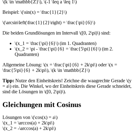
\(k \in \mathbb{Z}\), \(-1 \leq a \leq 1\)
Beispiel: \(\sin(x) = \frac{1}{2}\)
\(\arcsin\left(\frac{1}{2}\right) = \frac{\pi}{6}\)
Die beiden Grundlösungen im Intervall \([0, 2\pi)\) sind:
\(x_1 = \frac{\pi}{6}\) (im 1. Quadranten)
\(x_2 = \pi - \frac{\pi}{6} = \frac{5\pi}{6}\) (im 2.
Quadranten)
Allgemeine Lösung: \(x = \frac{\pi}{6} + 2k\pi\) oder \(x =
\frac{5\pi}{6} + 2k\pi\), \(k \in \mathbb{Z}\)
Tipp:
Nutze den Einheitskreis! Zeichne die waagrechte Gerade \(y
= a\) ein. Die Winkel, wo der Einheitskreis diese Gerade schneidet,
sind die Lösungen in \([0, 2\pi)\).
Gleichungen mit Cosinus
Lösungen von \(\cos(x) = a\)
\(x_1 = \arccos(a) + 2k\pi\)
\(x_2 = -\arccos(a) + 2k\pi\)