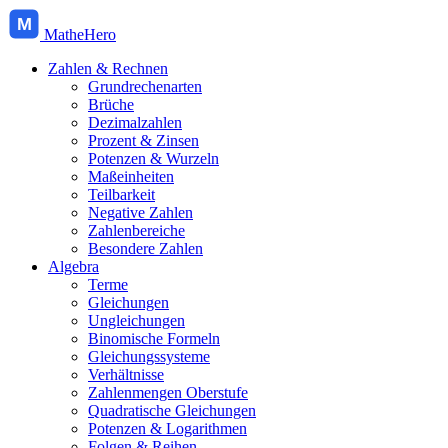
M
MatheHero
Zahlen & Rechnen
Grundrechenarten
Brüche
Dezimalzahlen
Prozent & Zinsen
Potenzen & Wurzeln
Maßeinheiten
Teilbarkeit
Negative Zahlen
Zahlenbereiche
Besondere Zahlen
Algebra
Terme
Gleichungen
Ungleichungen
Binomische Formeln
Gleichungssysteme
Verhältnisse
Zahlenmengen Oberstufe
Quadratische Gleichungen
Potenzen & Logarithmen
Folgen & Reihen