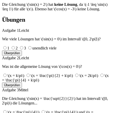
Die Gleichung \(\sin(x) = 2\) hat
keine Lösung
, da \(-1 \leq \sin(x)
\leq 1\) für alle \(x\). Ebenso hat \(\cos(x) = -3\) keine Lösung.
Übungen
Aufgabe 1
Leicht
Wie viele Lösungen hat \(\sin(x) = 0\) im Intervall \([0, 2\pi]\)?
1
2
3
unendlich viele
Überprüfen
Aufgabe 2
Leicht
Was ist die allgemeine Lösung von \(\cos(x) = 0\)?
\(x = k\pi\)
\(x = \frac{\pi}{2} + k\pi\)
\(x = 2k\pi\)
\(x
= \frac{\pi}{4} + k\pi\)
Überprüfen
Aufgabe 3
Mittel
Die Gleichung \(\sin(x) = \frac{\sqrt{2}}{2}\) hat im Intervall \([0,
2\pi)\) die Lösungen...
\(x = \frac{\pi}{4}\)
\(x = \frac{\pi}{4}\) und \(x =