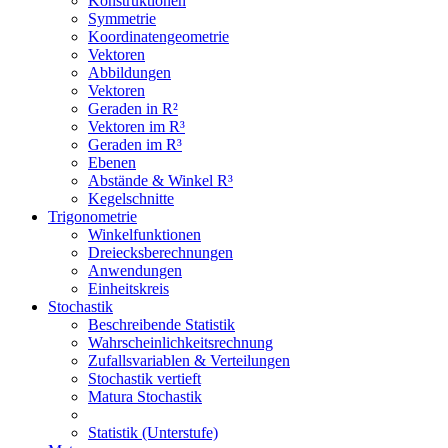
Konstruktionen
Symmetrie
Koordinatengeometrie
Vektoren
Abbildungen
Vektoren
Geraden in R²
Vektoren im R³
Geraden im R³
Ebenen
Abstände & Winkel R³
Kegelschnitte
Trigonometrie
Winkelfunktionen
Dreiecksberechnungen
Anwendungen
Einheitskreis
Stochastik
Beschreibende Statistik
Wahrscheinlichkeitsrechnung
Zufallsvariablen & Verteilungen
Stochastik vertieft
Matura Stochastik
Statistik (Unterstufe)