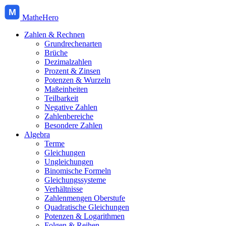
M
MatheHero
Zahlen & Rechnen
Grundrechenarten
Brüche
Dezimalzahlen
Prozent & Zinsen
Potenzen & Wurzeln
Maßeinheiten
Teilbarkeit
Negative Zahlen
Zahlenbereiche
Besondere Zahlen
Algebra
Terme
Gleichungen
Ungleichungen
Binomische Formeln
Gleichungssysteme
Verhältnisse
Zahlenmengen Oberstufe
Quadratische Gleichungen
Potenzen & Logarithmen
Folgen & Reihen