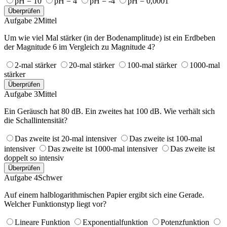
pH = 10
pH = 4
pH = -4
pH = 0,0001
Überprüfen
Aufgabe 2
Mittel
Um wie viel Mal stärker (in der Bodenamplitude) ist ein Erdbeben
der Magnitude 6 im Vergleich zu Magnitude 4?
2-mal stärker
20-mal stärker
100-mal stärker
1000-mal
stärker
Überprüfen
Aufgabe 3
Mittel
Ein Geräusch hat 80 dB. Ein zweites hat 100 dB. Wie verhält sich
die Schallintensität?
Das zweite ist 20-mal intensiver
Das zweite ist 100-mal
intensiver
Das zweite ist 1000-mal intensiver
Das zweite ist
doppelt so intensiv
Überprüfen
Aufgabe 4
Schwer
Auf einem halblogarithmischen Papier ergibt sich eine Gerade.
Welcher Funktionstyp liegt vor?
Lineare Funktion
Exponentialfunktion
Potenzfunktion