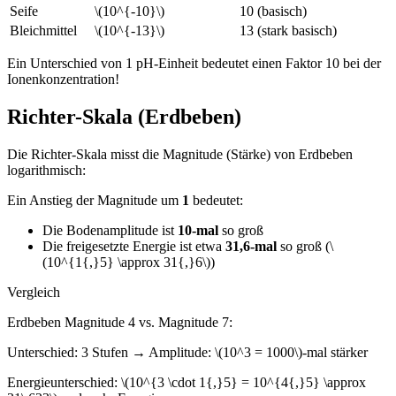
Seife
\(10^{-10}\)
10 (basisch)
Bleichmittel
\(10^{-13}\)
13 (stark basisch)
Ein Unterschied von 1 pH-Einheit bedeutet einen Faktor 10 bei der
Ionenkonzentration!
Richter-Skala (Erdbeben)
Die Richter-Skala misst die Magnitude (Stärke) von Erdbeben
logarithmisch:
Ein Anstieg der Magnitude um
1
bedeutet:
Die Bodenamplitude ist
10-mal
so groß
Die freigesetzte Energie ist etwa
31,6-mal
so groß (\
(10^{1{,}5} \approx 31{,}6\))
Vergleich
Erdbeben Magnitude 4 vs. Magnitude 7:
Unterschied: 3 Stufen → Amplitude: \(10^3 = 1000\)-mal stärker
Energieunterschied: \(10^{3 \cdot 1{,}5} = 10^{4{,}5} \approx