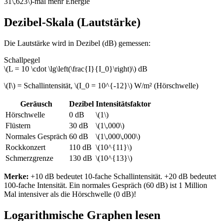
31\,623\)-mal mehr Energie
Dezibel-Skala (Lautstärke)
Die Lautstärke wird in Dezibel (dB) gemessen:
Schallpegel
\(L = 10 \cdot \lg\left(\frac{I}{I_0}\right)\) dB
\(I\) = Schallintensität, \(I_0 = 10^{-12}\) W/m² (Hörschwelle)
Geräusch
Dezibel
Intensitätsfaktor
Hörschwelle
0 dB
\(1\)
Flüstern
30 dB
\(1\,000\)
Normales Gespräch
60 dB
\(1\,000\,000\)
Rockkonzert
110 dB
\(10^{11}\)
Schmerzgrenze
130 dB
\(10^{13}\)
Merke:
+10 dB bedeutet 10-fache Schallintensität. +20 dB bedeutet
100-fache Intensität. Ein normales Gespräch (60 dB) ist 1 Million
Mal intensiver als die Hörschwelle (0 dB)!
Logarithmische Graphen lesen