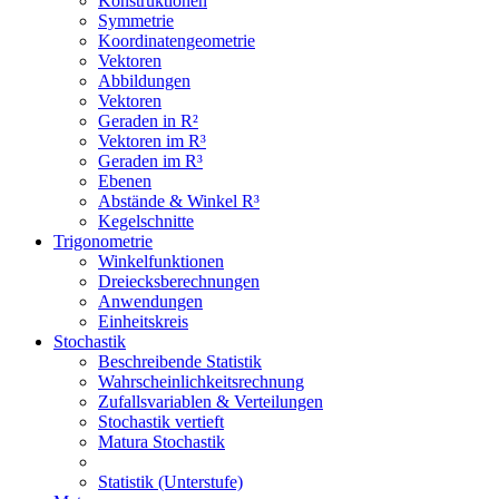
Konstruktionen
Symmetrie
Koordinatengeometrie
Vektoren
Abbildungen
Vektoren
Geraden in R²
Vektoren im R³
Geraden im R³
Ebenen
Abstände & Winkel R³
Kegelschnitte
Trigonometrie
Winkelfunktionen
Dreiecksberechnungen
Anwendungen
Einheitskreis
Stochastik
Beschreibende Statistik
Wahrscheinlichkeitsrechnung
Zufallsvariablen & Verteilungen
Stochastik vertieft
Matura Stochastik
Statistik (Unterstufe)