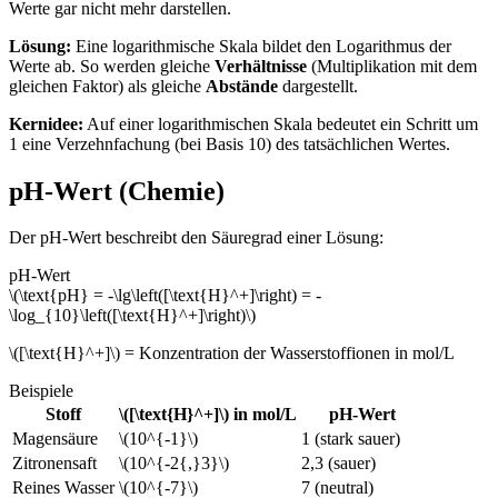
Werte gar nicht mehr darstellen.
Lösung:
Eine logarithmische Skala bildet den Logarithmus der
Werte ab. So werden gleiche
Verhältnisse
(Multiplikation mit dem
gleichen Faktor) als gleiche
Abstände
dargestellt.
Kernidee:
Auf einer logarithmischen Skala bedeutet ein Schritt um
1 eine Verzehnfachung (bei Basis 10) des tatsächlichen Wertes.
pH-Wert (Chemie)
Der pH-Wert beschreibt den Säuregrad einer Lösung:
pH-Wert
\(\text{pH} = -\lg\left([\text{H}^+]\right) = -
\log_{10}\left([\text{H}^+]\right)\)
\([\text{H}^+]\) = Konzentration der Wasserstoffionen in mol/L
Beispiele
Stoff
\([\text{H}^+]\) in mol/L
pH-Wert
Magensäure
\(10^{-1}\)
1 (stark sauer)
Zitronensaft
\(10^{-2{,}3}\)
2,3 (sauer)
Reines Wasser
\(10^{-7}\)
7 (neutral)