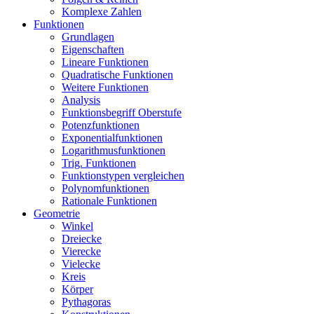
Komplexe Zahlen
Funktionen
Grundlagen
Eigenschaften
Lineare Funktionen
Quadratische Funktionen
Weitere Funktionen
Analysis
Funktionsbegriff Oberstufe
Potenzfunktionen
Exponentialfunktionen
Logarithmusfunktionen
Trig. Funktionen
Funktionstypen vergleichen
Polynomfunktionen
Rationale Funktionen
Geometrie
Winkel
Dreiecke
Vierecke
Vielecke
Kreis
Körper
Pythagoras