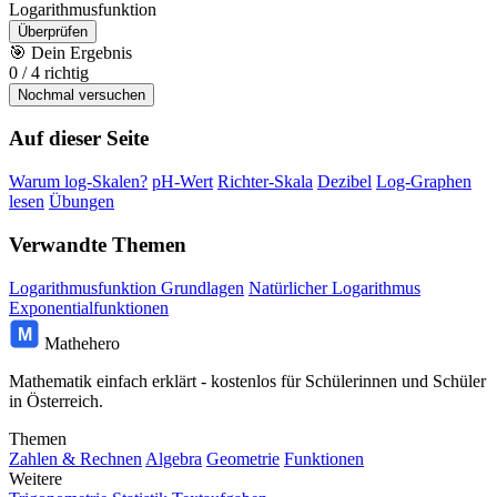
Logarithmusfunktion
Überprüfen
🎯
Dein Ergebnis
0
/
4
richtig
Nochmal versuchen
Auf dieser Seite
Warum log-Skalen?
pH-Wert
Richter-Skala
Dezibel
Log-Graphen
lesen
Übungen
Verwandte Themen
Logarithmusfunktion Grundlagen
Natürlicher Logarithmus
Exponentialfunktionen
M
Mathehero
Mathematik einfach erklärt - kostenlos für Schülerinnen und Schüler
in Österreich.
Themen
Zahlen & Rechnen
Algebra
Geometrie
Funktionen
Weitere