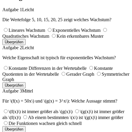
Aufgabe 1
Leicht
Die Wertefolge 5, 10, 15, 20, 25 zeigt welches Wachstum?
Lineares Wachstum
Exponentielles Wachstum
Quadratisches Wachstum
Kein erkennbares Muster
Überprüfen
Aufgabe 2
Leicht
Welche Eigenschaft ist typisch für exponentielles Wachstum?
Konstante Differenzen in der Wertetabelle
Konstante
Quotienten in der Wertetabelle
Gerader Graph
Symmetrischer
Graph
Überprüfen
Aufgabe 3
Mittel
Für \(f(x) = 50x\) und \(g(x) = 3^x\): Welche Aussage stimmt?
\(f(x)\) ist immer größer als \(g(x)\)
\(g(x)\) ist immer größer
als \(f(x)\)
Ab einem bestimmten \(x\) ist \(g(x)\) immer größer
Die Funktionen wachsen gleich schnell
Überprüfen