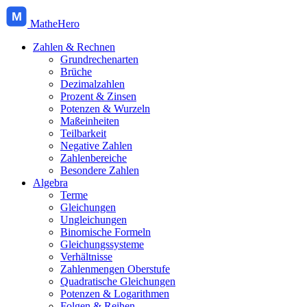
M
MatheHero
Zahlen & Rechnen
Grundrechenarten
Brüche
Dezimalzahlen
Prozent & Zinsen
Potenzen & Wurzeln
Maßeinheiten
Teilbarkeit
Negative Zahlen
Zahlenbereiche
Besondere Zahlen
Algebra
Terme
Gleichungen
Ungleichungen
Binomische Formeln
Gleichungssysteme
Verhältnisse
Zahlenmengen Oberstufe
Quadratische Gleichungen
Potenzen & Logarithmen
Folgen & Reihen