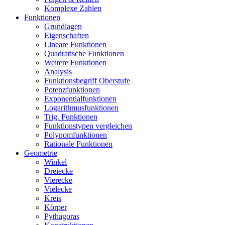
Komplexe Zahlen
Funktionen
Grundlagen
Eigenschaften
Lineare Funktionen
Quadratische Funktionen
Weitere Funktionen
Analysis
Funktionsbegriff Oberstufe
Potenzfunktionen
Exponentialfunktionen
Logarithmusfunktionen
Trig. Funktionen
Funktionstypen vergleichen
Polynomfunktionen
Rationale Funktionen
Geometrie
Winkel
Dreiecke
Vierecke
Vielecke
Kreis
Körper
Pythagoras