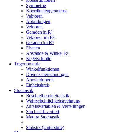
Konstruktionen
Symmetrie
Koordinatengeometrie
Vektoren
Abbildungen
Vektoren
Geraden in R²
Vektoren im R³
Geraden im R³
Ebenen
Abstände & Winkel R³
Kegelschnitte
Trigonometrie
Winkelfunktionen
Dreiecksberechnungen
Anwendungen
Einheitskreis
Stochastik
Beschreibende Statistik
Wahrscheinlichkeitsrechnung
Zufallsvariablen & Verteilungen
Stochastik vertieft
Matura Stochastik
Statistik (Unterstufe)