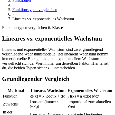
Funktionen
›
Funktionstypen vergleichen
›
Lineares vs. exponentielles Wachstum
Funktionstypen vergleichen
6. Klasse
Lineares vs. exponentielles Wachstum
Lineares und exponentielles Wachstum sind zwei grundlegend
verschiedene Wachstumsmodelle. Bei linearem Wachstum kommt
immer derselbe Betrag hinzu, bei exponentiellem Wachstum
vervielfacht sich der Wert immer um denselben Faktor. Hier lernst
du, die beiden Typen sicher zu unterscheiden.
Grundlegender Vergleich
Merkmal
Lineares Wachstum
Exponentielles Wachstum
Funktion
\(f(x) = k \cdot x + d\)
\(f(x) = a \cdot b^x\)
konstant (immer \
proportional zum aktuellen
Zuwachs
(+k\))
Wert
In der
konstante Differenzen
konstante Quotienten