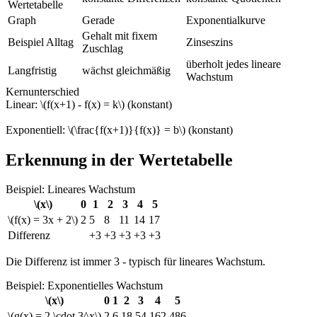
Wertetabelle
Graph
Gerade
Exponentialkurve
Gehalt mit fixem
Beispiel Alltag
Zinseszins
Zuschlag
überholt jedes lineare
Langfristig
wächst gleichmäßig
Wachstum
Kernunterschied
Linear: \(f(x+1) - f(x) = k\) (konstant)
Exponentiell: \(\frac{f(x+1)}{f(x)} = b\) (konstant)
Erkennung in der Wertetabelle
Beispiel: Lineares Wachstum
\(x\)
0
1
2
3
4
5
\(f(x) = 3x + 2\)
2
5
8
11
14
17
Differenz
+3
+3
+3
+3
+3
Die Differenz ist immer 3 - typisch für lineares Wachstum.
Beispiel: Exponentielles Wachstum
\(x\)
0
1
2
3
4
5
\(g(x) = 2 \cdot 3^x\)
2
6
18
54
162
486