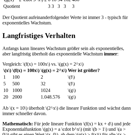
Quotient
3
3
3
3
3
Der Quotient aufeinanderfolgender Werte ist immer 3 - typisch für
exponentielles Wachstum.
Langfristiges Verhalten
Anfangs kann lineares Wachstum größer sein als exponentielles,
aber langfristig überholt das exponentielle Wachstum
immer
:
Vergleich: \(f(x) = 100x\) vs. \(g(x) = 2^x\)
\(x\)
\(f(x) = 100x\)
\(g(x) = 2^x\)
Wer ist größer?
1
100
2
\(f\)
5
500
32
\(f\)
10
1000
1024
\(g\)
20
2000
1.048.576
\(g\)
Ab \(x = 10\) überholt \(2^x\) die lineare Funktion und wächst dann
immer schneller davon.
Mathematisch:
Für jede lineare Funktion \(f(x) = kx + d\) und jede
Exponentialfunktion \(g(x) = a \cdot b^x\) (mit \(b > 1\) und \(a >
0\)) gibt es einen Wert \(x_0\), ab dem \(g(x) > f(x)\) für alle \(x >