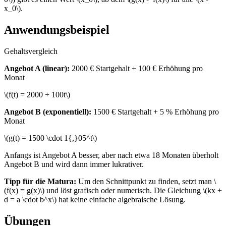
x_0\).
Anwendungsbeispiel
Gehaltsvergleich
Angebot A (linear):
2000 € Startgehalt + 100 € Erhöhung pro
Monat
\(f(t) = 2000 + 100t\)
Angebot B (exponentiell):
1500 € Startgehalt + 5 % Erhöhung pro
Monat
\(g(t) = 1500 \cdot 1{,}05^t\)
Anfangs ist Angebot A besser, aber nach etwa 18 Monaten überholt
Angebot B und wird dann immer lukrativer.
Tipp für die Matura:
Um den Schnittpunkt zu finden, setzt man \
(f(x) = g(x)\) und löst grafisch oder numerisch. Die Gleichung \(kx +
d = a \cdot b^x\) hat keine einfache algebraische Lösung.
Übungen