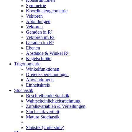
Konstruktionen
Symmetrie
Koordinatengeometrie
Vektoren
Abbildungen
Vektoren
Geraden in R²
Vektoren im R³
Geraden im R³
Ebenen
Abstände & Winkel R³
Kegelschnitte
Trigonometrie
Winkelfunktionen
Dreiecksberechnungen
Anwendungen
Einheitskreis
Stochastik
Beschreibende Statistik
Wahrscheinlichkeitsrechnung
Zufallsvariablen & Verteilungen
Stochastik vertieft
Matura Stochastik
Statistik (Unterstufe)