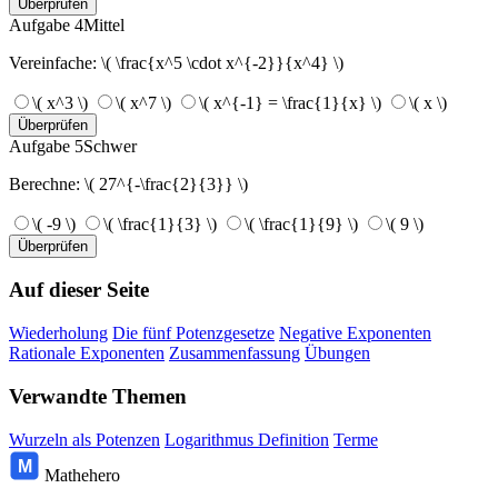
Überprüfen
Aufgabe 4
Mittel
Vereinfache: \( \frac{x^5 \cdot x^{-2}}{x^4} \)
\( x^3 \)
\( x^7 \)
\( x^{-1} = \frac{1}{x} \)
\( x \)
Überprüfen
Aufgabe 5
Schwer
Berechne: \( 27^{-\frac{2}{3}} \)
\( -9 \)
\( \frac{1}{3} \)
\( \frac{1}{9} \)
\( 9 \)
Überprüfen
Auf dieser Seite
Wiederholung
Die fünf Potenzgesetze
Negative Exponenten
Rationale Exponenten
Zusammenfassung
Übungen
Verwandte Themen
Wurzeln als Potenzen
Logarithmus Definition
Terme
M
Mathehero