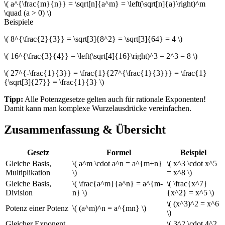
\( a^{\frac{m}{n}} = \sqrt[n]{a^m} = \left(\sqrt[n]{a}\right)^m
\quad (a > 0) \)
Beispiele
\( 8^{\frac{2}{3}} = \sqrt[3]{8^2} = \sqrt[3]{64} = 4 \)
\( 16^{\frac{3}{4}} = \left(\sqrt[4]{16}\right)^3 = 2^3 = 8 \)
\( 27^{-\frac{1}{3}} = \frac{1}{27^{\frac{1}{3}}} = \frac{1}
{\sqrt[3]{27}} = \frac{1}{3} \)
Tipp:
Alle Potenzgesetze gelten auch für rationale Exponenten!
Damit kann man komplexe Wurzelausdrücke vereinfachen.
Zusammenfassung & Übersicht
Gesetz
Formel
Beispiel
Gleiche Basis,
\( a^m \cdot a^n = a^{m+n}
\( x^3 \cdot x^5
Multiplikation
\)
= x^8 \)
Gleiche Basis,
\( \frac{a^m}{a^n} = a^{m-
\( \frac{x^7}
Division
n} \)
{x^2} = x^5 \)
\( (x^3)^2 = x^6
Potenz einer Potenz
\( (a^m)^n = a^{mn} \)
\)
Gleicher Exponent,
\( 3^2 \cdot 4^2