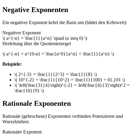
Negative Exponenten
Ein negativer Exponent kehrt die Basis um (bildet den Kehrwert):
Negativer Exponent
\( a^{-n} = \frac{1}{a^n} \quad (a \neq 0) \)
Herleitung über die Quotientenregel
\( a^{-n} = a^{0-n} = \frac{a^0}{a^n} = \frac{1}{a^n} \)
Beispiele:
\( 2^{-3} = \frac{1}{2^3} = \frac{1}{8} \)
\( 10^{-2} = \frac{1}{10^2} = \frac{1}{100} = 0{,}01 \)
\( \left(\frac{3}{4}\right)^{-2} = \left(\frac{4}{3}\right)^2 =
\frac{16}{9} \)
Rationale Exponenten
Rationale (gebrochene) Exponenten verbinden Potenzieren und
Wurzelziehen:
Rationaler Exponent