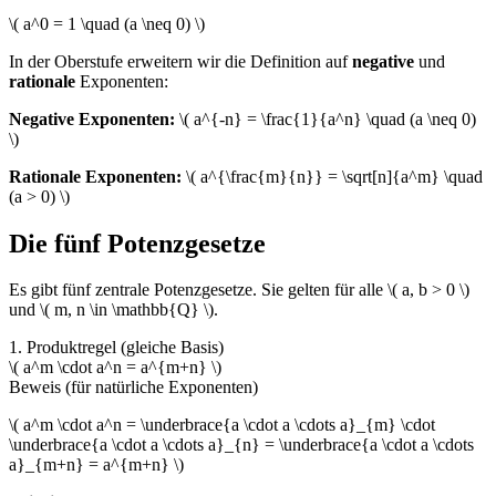
\( a^0 = 1 \quad (a \neq 0) \)
In der Oberstufe erweitern wir die Definition auf
negative
und
rationale
Exponenten:
Negative Exponenten:
\( a^{-n} = \frac{1}{a^n} \quad (a \neq 0)
\)
Rationale Exponenten:
\( a^{\frac{m}{n}} = \sqrt[n]{a^m} \quad
(a > 0) \)
Die fünf Potenzgesetze
Es gibt fünf zentrale Potenzgesetze. Sie gelten für alle \( a, b > 0 \)
und \( m, n \in \mathbb{Q} \).
1. Produktregel (gleiche Basis)
\( a^m \cdot a^n = a^{m+n} \)
Beweis (für natürliche Exponenten)
\( a^m \cdot a^n = \underbrace{a \cdot a \cdots a}_{m} \cdot
\underbrace{a \cdot a \cdots a}_{n} = \underbrace{a \cdot a \cdots
a}_{m+n} = a^{m+n} \)