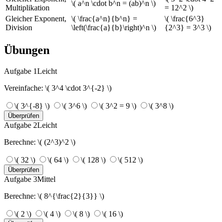
\( a^n \cdot b^n = (ab)^n \)
Multiplikation
= 12^2 \)
Gleicher Exponent,
\( \frac{a^n}{b^n} =
\( \frac{6^3}
Division
\left(\frac{a}{b}\right)^n \)
{2^3} = 3^3 \)
Übungen
Aufgabe 1
Leicht
Vereinfache: \( 3^4 \cdot 3^{-2} \)
\( 3^{-8} \)
\( 3^6 \)
\( 3^2 = 9 \)
\( 3^8 \)
Überprüfen
Aufgabe 2
Leicht
Berechne: \( (2^3)^2 \)
\( 32 \)
\( 64 \)
\( 128 \)
\( 512 \)
Überprüfen
Aufgabe 3
Mittel
Berechne: \( 8^{\frac{2}{3}} \)
\( 2 \)
\( 4 \)
\( 8 \)
\( 16 \)