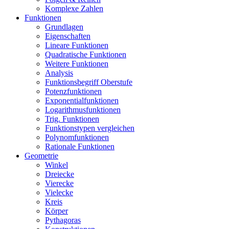
Komplexe Zahlen
Funktionen
Grundlagen
Eigenschaften
Lineare Funktionen
Quadratische Funktionen
Weitere Funktionen
Analysis
Funktionsbegriff Oberstufe
Potenzfunktionen
Exponentialfunktionen
Logarithmusfunktionen
Trig. Funktionen
Funktionstypen vergleichen
Polynomfunktionen
Rationale Funktionen
Geometrie
Winkel
Dreiecke
Vierecke
Vielecke
Kreis
Körper
Pythagoras