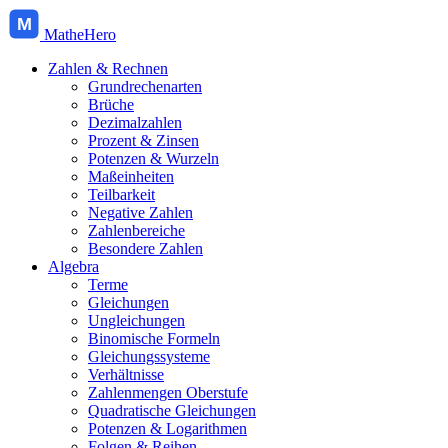
M
MatheHero
Zahlen & Rechnen
Grundrechenarten
Brüche
Dezimalzahlen
Prozent & Zinsen
Potenzen & Wurzeln
Maßeinheiten
Teilbarkeit
Negative Zahlen
Zahlenbereiche
Besondere Zahlen
Algebra
Terme
Gleichungen
Ungleichungen
Binomische Formeln
Gleichungssysteme
Verhältnisse
Zahlenmengen Oberstufe
Quadratische Gleichungen
Potenzen & Logarithmen
Folgen & Reihen