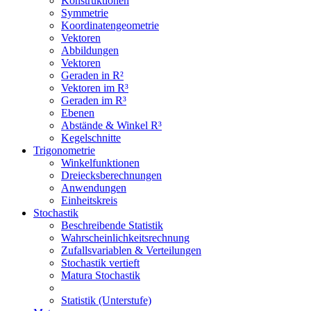
Konstruktionen
Symmetrie
Koordinatengeometrie
Vektoren
Abbildungen
Vektoren
Geraden in R²
Vektoren im R³
Geraden im R³
Ebenen
Abstände & Winkel R³
Kegelschnitte
Trigonometrie
Winkelfunktionen
Dreiecksberechnungen
Anwendungen
Einheitskreis
Stochastik
Beschreibende Statistik
Wahrscheinlichkeitsrechnung
Zufallsvariablen & Verteilungen
Stochastik vertieft
Matura Stochastik
Statistik (Unterstufe)