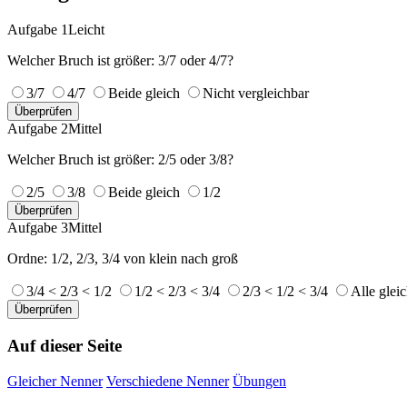
Aufgabe 1
Leicht
Welcher Bruch ist größer: 3/7 oder 4/7?
3/7
4/7
Beide gleich
Nicht vergleichbar
Überprüfen
Aufgabe 2
Mittel
Welcher Bruch ist größer: 2/5 oder 3/8?
2/5
3/8
Beide gleich
1/2
Überprüfen
Aufgabe 3
Mittel
Ordne: 1/2, 2/3, 3/4 von klein nach groß
3/4 < 2/3 < 1/2
1/2 < 2/3 < 3/4
2/3 < 1/2 < 3/4
Alle glei
Überprüfen
Auf dieser Seite
Gleicher Nenner
Verschiedene Nenner
Übungen