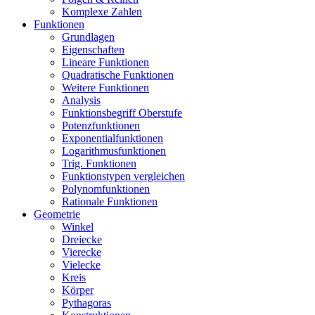
Komplexe Zahlen
Funktionen
Grundlagen
Eigenschaften
Lineare Funktionen
Quadratische Funktionen
Weitere Funktionen
Analysis
Funktionsbegriff Oberstufe
Potenzfunktionen
Exponentialfunktionen
Logarithmusfunktionen
Trig. Funktionen
Funktionstypen vergleichen
Polynomfunktionen
Rationale Funktionen
Geometrie
Winkel
Dreiecke
Vierecke
Vielecke
Kreis
Körper
Pythagoras