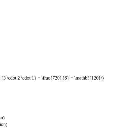
8}{3 \cdot 2 \cdot 1} = \frac{720}{6} = \mathbf{120}\)
on)
ion)