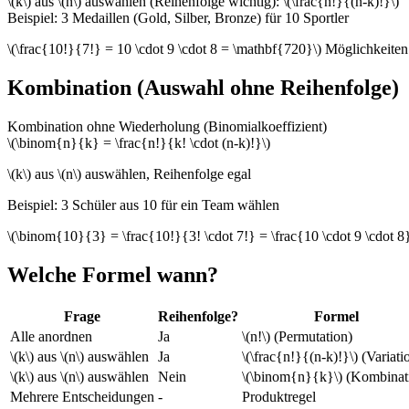
\(k\) aus \(n\) auswählen (Reihenfolge wichtig): \(\frac{n!}{(n-k)!}\)
Beispiel: 3 Medaillen (Gold, Silber, Bronze) für 10 Sportler
\(\frac{10!}{7!} = 10 \cdot 9 \cdot 8 = \mathbf{720}\) Möglichkeiten
Kombination (Auswahl ohne Reihenfolge)
Kombination ohne Wiederholung (Binomialkoeffizient)
\(\binom{n}{k} = \frac{n!}{k! \cdot (n-k)!}\)
\(k\) aus \(n\) auswählen, Reihenfolge egal
Beispiel: 3 Schüler aus 10 für ein Team wählen
\(\binom{10}{3} = \frac{10!}{3! \cdot 7!} = \frac{10 \cdot 9 \cdot 
Welche Formel wann?
Frage
Reihenfolge?
Formel
Alle anordnen
Ja
\(n!\) (Permutation)
\(k\) aus \(n\) auswählen
Ja
\(\frac{n!}{(n-k)!}\) (Variati
\(k\) aus \(n\) auswählen
Nein
\(\binom{n}{k}\) (Kombinat
Mehrere Entscheidungen
-
Produktregel