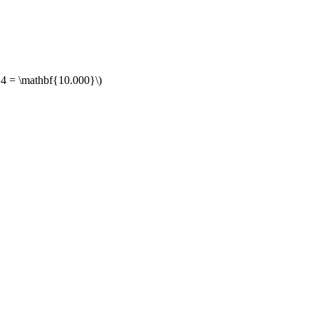
0^4 = \mathbf{10.000}\)