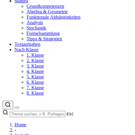
Matura
Grundkompetenzen
Algebra & Geometrie
Funktionale Abhängigkeiten
Analysis
Stochastik
Formelsammlung
Tipps & Strategien
Textaufgaben
Nach Klasse
1. Klasse
2. Klasse
3. Klasse
4. Klasse
5. Klasse
6. Klasse
7. Klasse
8. Klasse
ESC
Home
›