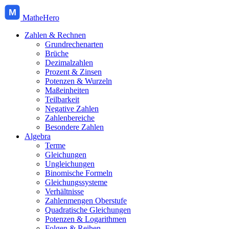
M
MatheHero
Zahlen & Rechnen
Grundrechenarten
Brüche
Dezimalzahlen
Prozent & Zinsen
Potenzen & Wurzeln
Maßeinheiten
Teilbarkeit
Negative Zahlen
Zahlenbereiche
Besondere Zahlen
Algebra
Terme
Gleichungen
Ungleichungen
Binomische Formeln
Gleichungssysteme
Verhältnisse
Zahlenmengen Oberstufe
Quadratische Gleichungen
Potenzen & Logarithmen
Folgen & Reihen