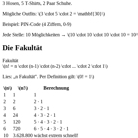
3 Hosen, 5 T-Shirts, 2 Paar Schuhe.
Mögliche Outfits: \(3 \cdot 5 \cdot 2 = \mathbf{30}\)
Beispiel: PIN-Code (4 Ziffern, 0-9)
Jede Stelle: 10 Möglichkeiten → \(10 \cdot 10 \cdot 10 \cdot 10 = 1
Die Fakultät
Fakultät
\(n! = n \cdot (n-1) \cdot (n-2) \cdot ... \cdot 2 \cdot 1\)
Lies: „n Fakultät". Per Definition gilt: \(0! = 1\)
\(n\)
\(n!\)
Berechnung
1
1
1
2
2
2 · 1
3
6
3 · 2 · 1
4
24
4 · 3 · 2 · 1
5
120
5 · 4 · 3 · 2 · 1
6
720
6 · 5 · 4 · 3 · 2 · 1
10
3.628.800
wächst extrem schnell!