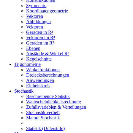
Konstruktionen
Symmetrie
Koordinatengeometrie
Vektoren
Abbildungen
Vektoren
Geraden in R²
Vektoren im R³
Geraden im R³
Ebenen
Abstände & Winkel R³
Kegelschnitte
Trigonometrie
Winkelfunktionen
Dreiecksberechnungen
Anwendungen
Einheitskreis
Stochastik
Beschreibende Statistik
Wahrscheinlichkeitsrechnung
Zufallsvariablen & Verteilungen
Stochastik vertieft
Matura Stochastik
Statistik (Unterstufe)