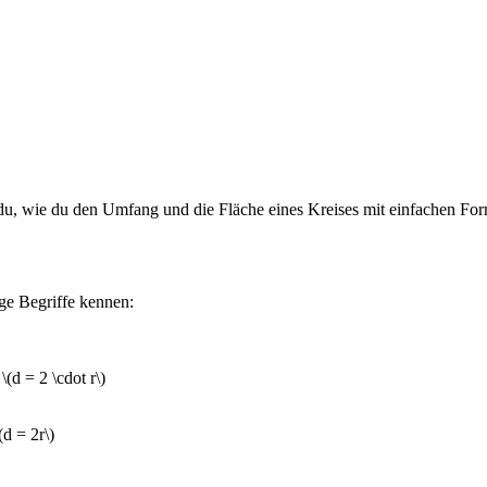
t du, wie du den Umfang und die Fläche eines Kreises mit einfachen Fo
ge Begriffe kennen:
\(d = 2 \cdot r\)
d = 2r\)