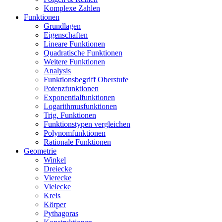
Komplexe Zahlen
Funktionen
Grundlagen
Eigenschaften
Lineare Funktionen
Quadratische Funktionen
Weitere Funktionen
Analysis
Funktionsbegriff Oberstufe
Potenzfunktionen
Exponentialfunktionen
Logarithmusfunktionen
Trig. Funktionen
Funktionstypen vergleichen
Polynomfunktionen
Rationale Funktionen
Geometrie
Winkel
Dreiecke
Vierecke
Vielecke
Kreis
Körper
Pythagoras