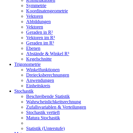
Konstruktionen
Symmetrie
Koordinatengeometrie
Vektoren
Abbildungen
Vektoren
Geraden in R²
Vektoren im R³
Geraden im R³
Ebenen
Abstände & Winkel R³
Kegelschnitte
Trigonometrie
Winkelfunktionen
Dreiecksberechnungen
Anwendungen
Einheitskreis
Stochastik
Beschreibende Statistik
Wahrscheinlichkeitsrechnung
Zufallsvariablen & Verteilungen
Stochastik vertieft
Matura Stochastik
Statistik (Unterstufe)