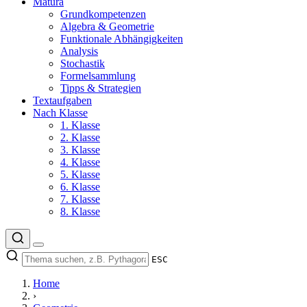
Matura
Grundkompetenzen
Algebra & Geometrie
Funktionale Abhängigkeiten
Analysis
Stochastik
Formelsammlung
Tipps & Strategien
Textaufgaben
Nach Klasse
1. Klasse
2. Klasse
3. Klasse
4. Klasse
5. Klasse
6. Klasse
7. Klasse
8. Klasse
ESC
Home
›