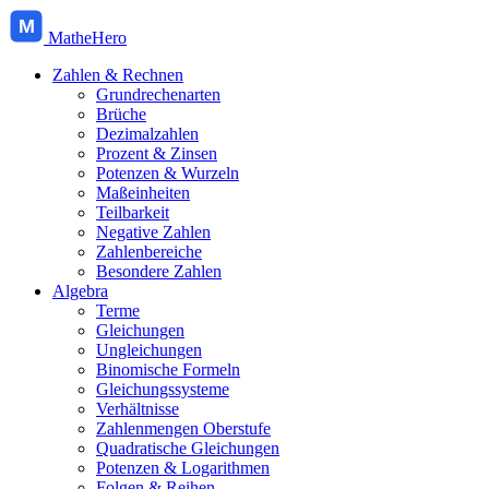
M
MatheHero
Zahlen & Rechnen
Grundrechenarten
Brüche
Dezimalzahlen
Prozent & Zinsen
Potenzen & Wurzeln
Maßeinheiten
Teilbarkeit
Negative Zahlen
Zahlenbereiche
Besondere Zahlen
Algebra
Terme
Gleichungen
Ungleichungen
Binomische Formeln
Gleichungssysteme
Verhältnisse
Zahlenmengen Oberstufe
Quadratische Gleichungen
Potenzen & Logarithmen
Folgen & Reihen