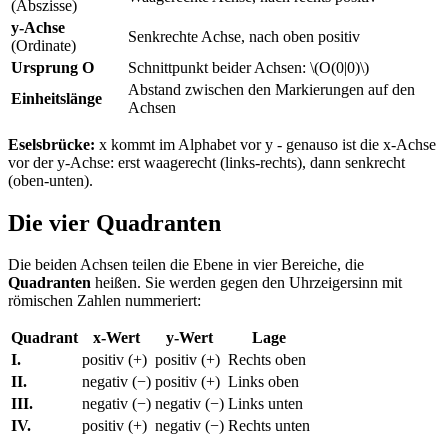
(Abszisse)
y-Achse
Senkrechte Achse, nach oben positiv
(Ordinate)
Ursprung O
Schnittpunkt beider Achsen: \(O(0|0)\)
Abstand zwischen den Markierungen auf den
Einheitslänge
Achsen
Eselsbrücke:
x kommt im Alphabet vor y - genauso ist die x-Achse
vor der y-Achse: erst waagerecht (links-rechts), dann senkrecht
(oben-unten).
Die vier Quadranten
Die beiden Achsen teilen die Ebene in vier Bereiche, die
Quadranten
heißen. Sie werden gegen den Uhrzeigersinn mit
römischen Zahlen nummeriert:
Quadrant
x-Wert
y-Wert
Lage
I.
positiv (+)
positiv (+)
Rechts oben
II.
negativ (−)
positiv (+)
Links oben
III.
negativ (−)
negativ (−)
Links unten
IV.
positiv (+)
negativ (−)
Rechts unten