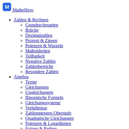
M
MatheHero
Zahlen & Rechnen
Grundrechenarten
Brüche
Dezimalzahlen
Prozent & Zinsen
Potenzen & Wurzeln
Maßeinheiten
Teilbarkeit
Negative Zahlen
Zahlenbereiche
Besondere Zahlen
Algebra
Terme
Gleichungen
Ungleichungen
Binomische Formeln
Gleichungssysteme
Verhältnisse
Zahlenmengen Oberstufe
Quadratische Gleichungen
Potenzen & Logarithmen
Folgen & Reihen