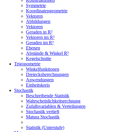
Konstruktionen
Symmetrie
Koordinatengeometrie
Vektoren
Abbildungen
Vektoren
Geraden in R²
Vektoren im R³
Geraden im R³
Ebenen
Abstände & Winkel R³
Kegelschnitte
Trigonometrie
Winkelfunktionen
Dreiecksberechnungen
Anwendungen
Einheitskreis
Stochastik
Beschreibende Statistik
Wahrscheinlichkeitsrechnung
Zufallsvariablen & Verteilungen
Stochastik vertieft
Matura Stochastik
Statistik (Unterstufe)