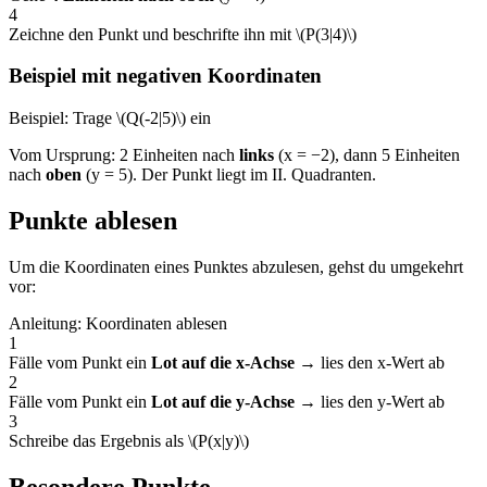
4
Zeichne den Punkt und beschrifte ihn mit \(P(3|4)\)
Beispiel mit negativen Koordinaten
Beispiel: Trage \(Q(-2|5)\) ein
Vom Ursprung: 2 Einheiten nach
links
(x = −2), dann 5 Einheiten
nach
oben
(y = 5). Der Punkt liegt im II. Quadranten.
Punkte ablesen
Um die Koordinaten eines Punktes abzulesen, gehst du umgekehrt
vor:
Anleitung: Koordinaten ablesen
1
Fälle vom Punkt ein
Lot auf die x-Achse
→ lies den x-Wert ab
2
Fälle vom Punkt ein
Lot auf die y-Achse
→ lies den y-Wert ab
3
Schreibe das Ergebnis als \(P(x|y)\)
Besondere Punkte