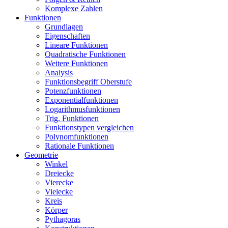
Komplexe Zahlen
Funktionen
Grundlagen
Eigenschaften
Lineare Funktionen
Quadratische Funktionen
Weitere Funktionen
Analysis
Funktionsbegriff Oberstufe
Potenzfunktionen
Exponentialfunktionen
Logarithmusfunktionen
Trig. Funktionen
Funktionstypen vergleichen
Polynomfunktionen
Rationale Funktionen
Geometrie
Winkel
Dreiecke
Vierecke
Vielecke
Kreis
Körper
Pythagoras