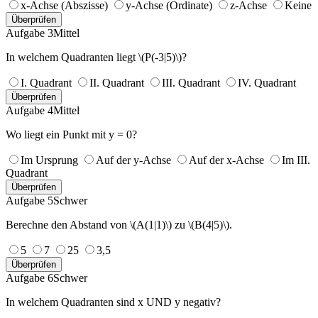
x-Achse (Abszisse)
y-Achse (Ordinate)
z-Achse
Keine
Überprüfen
Aufgabe 3
Mittel
In welchem Quadranten liegt \(P(-3|5)\)?
I. Quadrant
II. Quadrant
III. Quadrant
IV. Quadrant
Überprüfen
Aufgabe 4
Mittel
Wo liegt ein Punkt mit y = 0?
Im Ursprung
Auf der y-Achse
Auf der x-Achse
Im III.
Quadrant
Überprüfen
Aufgabe 5
Schwer
Berechne den Abstand von \(A(1|1)\) zu \(B(4|5)\).
5
7
25
3,5
Überprüfen
Aufgabe 6
Schwer
In welchem Quadranten sind x UND y negativ?