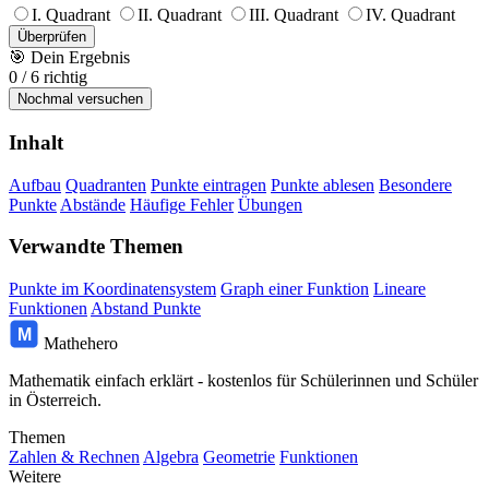
I. Quadrant
II. Quadrant
III. Quadrant
IV. Quadrant
Überprüfen
🎯
Dein Ergebnis
0
/
6
richtig
Nochmal versuchen
Inhalt
Aufbau
Quadranten
Punkte eintragen
Punkte ablesen
Besondere
Punkte
Abstände
Häufige Fehler
Übungen
Verwandte Themen
Punkte im Koordinatensystem
Graph einer Funktion
Lineare
Funktionen
Abstand Punkte
M
Mathehero
Mathematik einfach erklärt - kostenlos für Schülerinnen und Schüler
in Österreich.
Themen
Zahlen & Rechnen
Algebra
Geometrie
Funktionen
Weitere