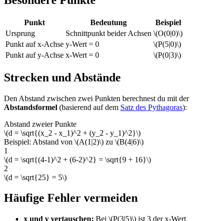
Punkt
Bedeutung
Beispiel
Ursprung
Schnittpunkt beider Achsen
\(O(0|0)\)
Punkt auf x-Achse
y-Wert = 0
\(P(5|0)\)
Punkt auf y-Achse
x-Wert = 0
\(P(0|3)\)
Strecken und Abstände
Den Abstand zwischen zwei Punkten berechnest du mit der
Abstandsformel
(basierend auf dem
Satz des Pythagoras
):
Abstand zweier Punkte
\(d = \sqrt{(x_2 - x_1)^2 + (y_2 - y_1)^2}\)
Beispiel: Abstand von \(A(1|2)\) zu \(B(4|6)\)
1
\(d = \sqrt{(4-1)^2 + (6-2)^2} = \sqrt{9 + 16}\)
2
\(d = \sqrt{25} = 5\)
Häufige Fehler vermeiden
x und y vertauschen:
Bei \(P(3|5)\) ist 3 der x-Wert