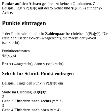
Punkte auf den Achsen
gehören zu keinem Quadranten. Zum
Beispiel liegt \(P(3|0)\) auf der x-Achse und \(Q(0|5)\) auf der y-
Achse.
Punkte eintragen
Jeder Punkt wird durch ein
Zahlenpaar
beschrieben: \(P(x|y)\). Die
erste Zahl ist der x-Wert (waagerecht), die zweite der y-Wert
(senkrecht).
Punktkoordinaten
\(P(x|y)\)
Erst x (waagerecht), dann y (senkrecht)
Schritt-für-Schritt: Punkt eintragen
Beispiel: Trage den Punkt \(P(3|4)\) ein
1
Starte im Ursprung \(O(0|0)\)
2
Gehe
3 Einheiten nach rechts
(x = 3)
3
Gehe
4 Einheiten nach oben
(y = 4)