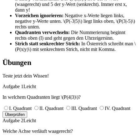
(waagerecht) und 5 der y-Wert (senkrecht). Immer erst x,
dann y!
Vorzeichen ignorieren:
Negative x-Werte liegen links,
negative y-Werte unten. \(P(-3|5)\) liegt links oben, \(P(3|-5)\)
rechts unten.
Quadranten verwechseln:
Die Nummerierung beginnt
rechts oben (I) und geht gegen den Uhrzeigersinn.
Strich statt senkrechter Strich:
In Österreich schreibt man \
(P(x|y)\) mit senkrechtem Strich, nicht mit Komma.
Übungen
Teste jetzt dein Wissen!
Aufgabe 1
Leicht
In welchem Quadranten liegt \(P(4|3)\)?
I. Quadrant
II. Quadrant
III. Quadrant
IV. Quadrant
Überprüfen
Aufgabe 2
Leicht
Welche Achse verläuft waagerecht?