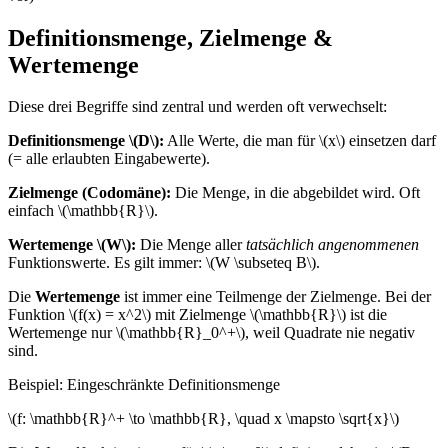
Definitionsmenge, Zielmenge &
Wertemenge
Diese drei Begriffe sind zentral und werden oft verwechselt:
Definitionsmenge \(D\):
Alle Werte, die man für \(x\) einsetzen darf
(= alle erlaubten Eingabewerte).
Zielmenge (Codomäne):
Die Menge, in die abgebildet wird. Oft
einfach \(\mathbb{R}\).
Wertemenge \(W\):
Die Menge aller
tatsächlich angenommenen
Funktionswerte. Es gilt immer: \(W \subseteq B\).
Die
Wertemenge
ist immer eine Teilmenge der Zielmenge. Bei der
Funktion \(f(x) = x^2\) mit Zielmenge \(\mathbb{R}\) ist die
Wertemenge nur \(\mathbb{R}_0^+\), weil Quadrate nie negativ
sind.
Beispiel: Eingeschränkte Definitionsmenge
\(f: \mathbb{R}^+ \to \mathbb{R}, \quad x \mapsto \sqrt{x}\)