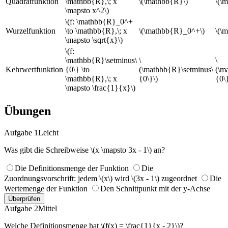
Quadratfunktion
\mathbb{R},\; x
\(\mathbb{R}\)
\(\
\mapsto x^2\)
\(f: \mathbb{R}_0^+
Wurzelfunktion
\to \mathbb{R},\; x
\(\mathbb{R}_0^+\)
\(\
\mapsto \sqrt{x}\)
\(f:
\mathbb{R}\setminus\
\
\
Kehrwertfunktion
{0\} \to
(\mathbb{R}\setminus\
(\m
\mathbb{R},\; x
{0\}\)
{0\}
\mapsto \frac{1}{x}\)
Übungen
Aufgabe 1
Leicht
Was gibt die Schreibweise \(x \mapsto 3x - 1\) an?
Die Definitionsmenge der Funktion
Die
Zuordnungsvorschrift: jedem \(x\) wird \(3x - 1\) zugeordnet
Die
Wertemenge der Funktion
Den Schnittpunkt mit der y-Achse
Überprüfen
Aufgabe 2
Mittel
Welche Definitionsmenge hat \(f(x) = \frac{1}{x - 2}\)?