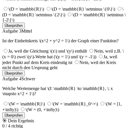
\(D = \mathbb{R}\)
\(D = \mathbb{R} \setminus \{0\}\)
\
(D = \mathbb{R} \setminus \{2\}\)
\(D = \mathbb{R} \setminus \
{-2\}\)
Überprüfen
Aufgabe 3
Mittel
Ist der Einheitskreis \(x^2 + y^2 = 1\) der Graph einer Funktion?
Ja, weil die Gleichung \(x\) und \(y\) enthält
Nein, weil z.B. \
(x = 0\) zwei \(y\)-Werte hat (\(y = 1\) und \(y = -1\))
Ja, weil
jeder Punkt auf dem Kreis eindeutig ist
Nein, weil der Kreis
nicht durch den Ursprung geht
Überprüfen
Aufgabe 4
Schwer
Welche Wertemenge hat \(f: \mathbb{R} \to \mathbb{R}, \; x
\mapsto x^2 + 1\)?
\(W = \mathbb{R}\)
\(W = \mathbb{R}_0^+\)
\(W = [1,
+\infty)\)
\(W = (0, +\infty)\)
Überprüfen
🎯
Dein Ergebnis
0
/
4
richtig