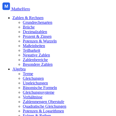
M
MatheHero
Zahlen & Rechnen
Grundrechenarten
Brüche
Dezimalzahlen
Prozent & Zinsen
Potenzen & Wurzeln
Maßeinheiten
Teilbarkeit
Negative Zahlen
Zahlenbereiche
Besondere Zahlen
Algebra
Terme
Gleichungen
Ungleichungen
Binomische Formeln
Gleichungssysteme
Verhältnisse
Zahlenmengen Oberstufe
Quadratische Gleichungen
Potenzen & Logarithmen
Folgen & Reihen