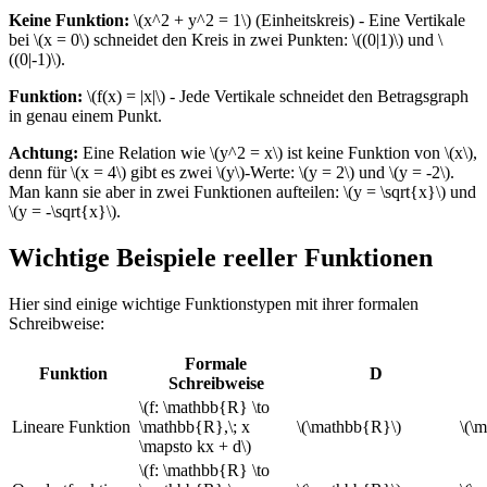
Keine Funktion:
\(x^2 + y^2 = 1\) (Einheitskreis) - Eine Vertikale
bei \(x = 0\) schneidet den Kreis in zwei Punkten: \((0|1)\) und \
((0|-1)\).
Funktion:
\(f(x) = |x|\) - Jede Vertikale schneidet den Betragsgraph
in genau einem Punkt.
Achtung:
Eine Relation wie \(y^2 = x\) ist keine Funktion von \(x\),
denn für \(x = 4\) gibt es zwei \(y\)-Werte: \(y = 2\) und \(y = -2\).
Man kann sie aber in zwei Funktionen aufteilen: \(y = \sqrt{x}\) und
\(y = -\sqrt{x}\).
Wichtige Beispiele reeller Funktionen
Hier sind einige wichtige Funktionstypen mit ihrer formalen
Schreibweise:
Formale
Funktion
D
Schreibweise
\(f: \mathbb{R} \to
Lineare Funktion
\mathbb{R},\; x
\(\mathbb{R}\)
\(\
\mapsto kx + d\)
\(f: \mathbb{R} \to