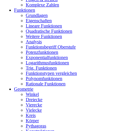
Komplexe Zahlen
Funktionen
Grundlagen
Eigenschaften
Lineare Funktionen
Quadratische Funktionen
Weitere Funktionen
Analysis
Funktionsbegriff Oberstufe
Potenzfunktionen
Exponentialfunktionen
Logarithmusfunktionen
Trig. Funktionen
Funktionstypen vergleichen
Polynomfunktionen
Rationale Funktionen
Geometrie
Winkel
Dreiecke
Vierecke
Vielecke
Kreis
Körper
Pythagoras