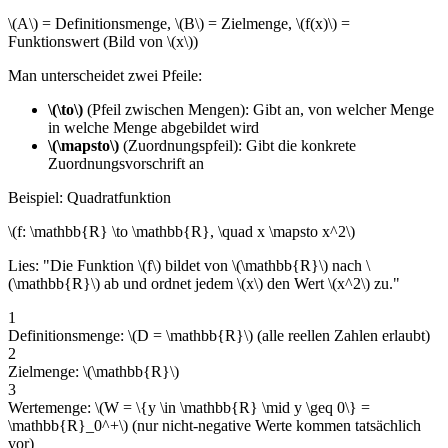
\(A\) = Definitionsmenge, \(B\) = Zielmenge, \(f(x)\) =
Funktionswert (Bild von \(x\))
Man unterscheidet zwei Pfeile:
\(\to\)
(Pfeil zwischen Mengen): Gibt an, von welcher Menge
in welche Menge abgebildet wird
\(\mapsto\)
(Zuordnungspfeil): Gibt die konkrete
Zuordnungsvorschrift an
Beispiel: Quadratfunktion
\(f: \mathbb{R} \to \mathbb{R}, \quad x \mapsto x^2\)
Lies: "Die Funktion \(f\) bildet von \(\mathbb{R}\) nach \
(\mathbb{R}\) ab und ordnet jedem \(x\) den Wert \(x^2\) zu."
1
Definitionsmenge: \(D = \mathbb{R}\) (alle reellen Zahlen erlaubt)
2
Zielmenge: \(\mathbb{R}\)
3
Wertemenge: \(W = \{y \in \mathbb{R} \mid y \geq 0\} =
\mathbb{R}_0^+\) (nur nicht-negative Werte kommen tatsächlich
vor)