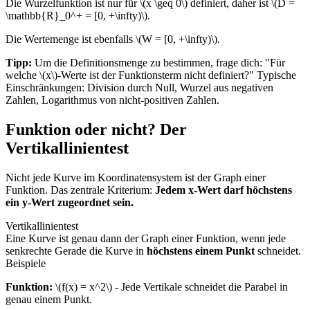
Die Wurzelfunktion ist nur für \(x \geq 0\) definiert, daher ist \(D =
\mathbb{R}_0^+ = [0, +\infty)\).
Die Wertemenge ist ebenfalls \(W = [0, +\infty)\).
Tipp:
Um die Definitionsmenge zu bestimmen, frage dich: "Für
welche \(x\)-Werte ist der Funktionsterm nicht definiert?" Typische
Einschränkungen: Division durch Null, Wurzel aus negativen
Zahlen, Logarithmus von nicht-positiven Zahlen.
Funktion oder nicht? Der
Vertikallinientest
Nicht jede Kurve im Koordinatensystem ist der Graph einer
Funktion. Das zentrale Kriterium:
Jedem x-Wert darf höchstens
ein y-Wert zugeordnet sein.
Vertikallinientest
Eine Kurve ist genau dann der Graph einer Funktion, wenn jede
senkrechte Gerade die Kurve in
höchstens einem Punkt
schneidet.
Beispiele
Funktion:
\(f(x) = x^2\) - Jede Vertikale schneidet die Parabel in
genau einem Punkt.