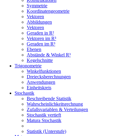
Konstruktionen
Symmetrie
Koordinatengeometrie
Vektoren
Abbildungen
Vektoren
Geraden in R²
Vektoren im R³
Geraden im R³
Ebenen
Abstände & Winkel R³
Kegelschnitte
Trigonometrie
Winkelfunktionen
Dreiecksberechnungen
Anwendungen
Einheitskreis
Stochastik
Beschreibende Statistik
Wahrscheinlichkeitsrechnung
Zufallsvariablen & Verteilungen
Stochastik vertieft
Matura Stochastik
Statistik (Unterstufe)