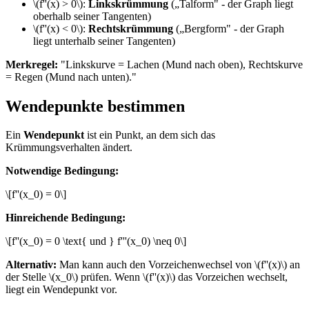
\(f''(x) > 0\):
Linkskrümmung
(„Talform" - der Graph liegt
oberhalb seiner Tangenten)
\(f''(x) < 0\):
Rechtskrümmung
(„Bergform" - der Graph
liegt unterhalb seiner Tangenten)
Merkregel:
"Linkskurve = Lachen (Mund nach oben), Rechtskurve
= Regen (Mund nach unten)."
Wendepunkte bestimmen
Ein
Wendepunkt
ist ein Punkt, an dem sich das
Krümmungsverhalten ändert.
Notwendige Bedingung:
\[f''(x_0) = 0\]
Hinreichende Bedingung:
\[f''(x_0) = 0 \text{ und } f'''(x_0) \neq 0\]
Alternativ:
Man kann auch den Vorzeichenwechsel von \(f''(x)\) an
der Stelle \(x_0\) prüfen. Wenn \(f''(x)\) das Vorzeichen wechselt,
liegt ein Wendepunkt vor.