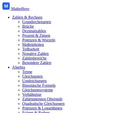
M
MatheHero
Zahlen & Rechnen
Grundrechenarten
Brüche
Dezimalzahlen
Prozent & Zinsen
Potenzen & Wurzeln
Maßeinheiten
Teilbarkeit
Negative Zahlen
Zahlenbereiche
Besondere Zahlen
Algebra
Terme
Gleichungen
Ungleichungen
Binomische Formeln
Gleichungssysteme
Verhältnisse
Zahlenmengen Oberstufe
Quadratische Gleichungen
Potenzen & Logarithmen
Folgen & Reihen