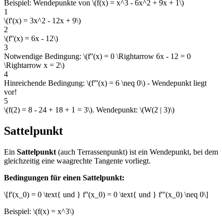
Beispiel: Wendepunkte von \(f(x) = x^3 - 6x^2 + 9x + 1\)
1
\(f'(x) = 3x^2 - 12x + 9\)
2
\(f''(x) = 6x - 12\)
3
Notwendige Bedingung: \(f''(x) = 0 \Rightarrow 6x - 12 = 0
\Rightarrow x = 2\)
4
Hinreichende Bedingung: \(f'''(x) = 6 \neq 0\) - Wendepunkt liegt
vor!
5
\(f(2) = 8 - 24 + 18 + 1 = 3\). Wendepunkt: \(W(2 | 3)\)
Sattelpunkt
Ein
Sattelpunkt
(auch Terrassenpunkt) ist ein Wendepunkt, bei dem
gleichzeitig eine waagrechte Tangente vorliegt.
Bedingungen für einen Sattelpunkt:
\[f'(x_0) = 0 \text{ und } f''(x_0) = 0 \text{ und } f'''(x_0) \neq 0\]
Beispiel: \(f(x) = x^3\)