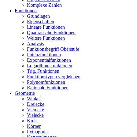
Komplexe Zahlen
Funktionen
Grundlagen
Eigenschaften
Lineare Funktionen
Quadratische Funktionen
Weitere Funktionen
Analysis
Funktionsbegriff Oberstufe
Potenzfunktionen
Exponentialfunktionen
Logarithmusfunktionen
Trig. Funktionen
Funktionstypen vergleichen
Polynomfunktionen
Rationale Funktionen
Geometrie
Winkel
Dreiecke
Vierecke
Vielecke
Kreis
Körper
Pythagoras