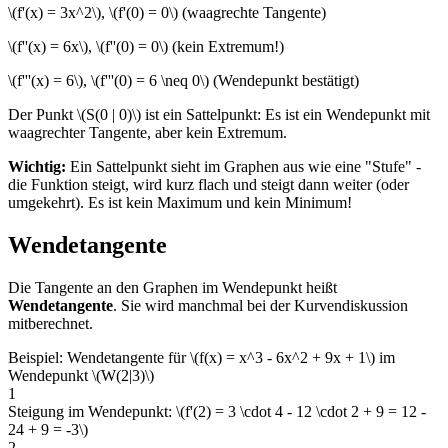
\(f'(x) = 3x^2\), \(f'(0) = 0\) (waagrechte Tangente)
\(f''(x) = 6x\), \(f''(0) = 0\) (kein Extremum!)
\(f'''(x) = 6\), \(f'''(0) = 6 \neq 0\) (Wendepunkt bestätigt)
Der Punkt \(S(0 | 0)\) ist ein Sattelpunkt: Es ist ein Wendepunkt mit
waagrechter Tangente, aber kein Extremum.
Wichtig:
Ein Sattelpunkt sieht im Graphen aus wie eine "Stufe" -
die Funktion steigt, wird kurz flach und steigt dann weiter (oder
umgekehrt). Es ist kein Maximum und kein Minimum!
Wendetangente
Die Tangente an den Graphen im Wendepunkt heißt
Wendetangente
. Sie wird manchmal bei der Kurvendiskussion
mitberechnet.
Beispiel: Wendetangente für \(f(x) = x^3 - 6x^2 + 9x + 1\) im
Wendepunkt \(W(2|3)\)
1
Steigung im Wendepunkt: \(f'(2) = 3 \cdot 4 - 12 \cdot 2 + 9 = 12 -
24 + 9 = -3\)
2