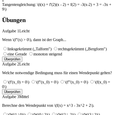
Tangentengleichung: \(t(x) = f'(2)(x - 2) + f(2) = -3(x-2) + 3 = -3x +
9\)
Übungen
Aufgabe 1
Leicht
Wenn \(f''(x) > 0\), dann ist der Graph...
linksgekrümmt („Talform")
rechtsgekrümmt („Bergform")
eine Gerade
monoton steigend
Überprüfen
Aufgabe 2
Leicht
Welche notwendige Bedingung muss für einen Wendepunkt gelten?
\(f'(x_0) = 0\)
\(f''(x_0) = 0\)
\(f'''(x_0) = 0\)
\(f(x_0) =
0\)
Überprüfen
Aufgabe 3
Mittel
Berechne den Wendepunkt von \(f(x) = x^3 - 3x^2 + 2\).
\(W(1 | 0)\)
\(W(0 | 2)\)
\(W(2 | -2)\)
\(W(3 | 2)\)