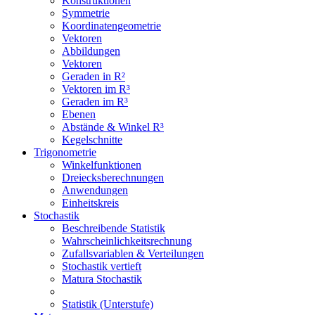
Konstruktionen
Symmetrie
Koordinatengeometrie
Vektoren
Abbildungen
Vektoren
Geraden in R²
Vektoren im R³
Geraden im R³
Ebenen
Abstände & Winkel R³
Kegelschnitte
Trigonometrie
Winkelfunktionen
Dreiecksberechnungen
Anwendungen
Einheitskreis
Stochastik
Beschreibende Statistik
Wahrscheinlichkeitsrechnung
Zufallsvariablen & Verteilungen
Stochastik vertieft
Matura Stochastik
Statistik (Unterstufe)