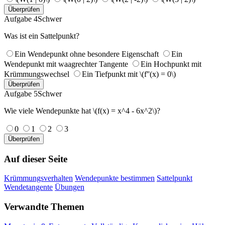
Überprüfen
Aufgabe 4
Schwer
Was ist ein Sattelpunkt?
Ein Wendepunkt ohne besondere Eigenschaft
Ein
Wendepunkt mit waagrechter Tangente
Ein Hochpunkt mit
Krümmungswechsel
Ein Tiefpunkt mit \(f''(x) = 0\)
Überprüfen
Aufgabe 5
Schwer
Wie viele Wendepunkte hat \(f(x) = x^4 - 6x^2\)?
0
1
2
3
Überprüfen
Auf dieser Seite
Krümmungsverhalten
Wendepunkte bestimmen
Sattelpunkt
Wendetangente
Übungen
Verwandte Themen