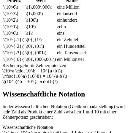
Potenz
Wert
Name
\(10^6\)
\(1\,000\,000\)
eine Million
\(10^3\)
\(1\,000\)
eintausend
\(10^2\)
\(100\)
einhundert
\(10^1\)
\(10\)
zehn
\(10^0\)
\(1\)
eins
\(10^{-1}\)
\(0{,}1\)
ein Zehntel
\(10^{-2}\)
\(0{,}01\)
ein Hundertstel
\(10^{-3}\)
\(0{,}001\)
ein Tausendstel
\(10^{-6}\)
\(0{,}000\,001\)
ein Millionstel
Rechenregeln für Zehnerpotenzen
\(10^a \cdot 10^b = 10^{a+b}\)
\(\frac{10^a}{10^b} = 10^{a-b}\)
\((10^a)^b = 10^{a \cdot b}\)
Wissenschaftliche Notation
In der wissenschaftlichen Notation (Gleitkommadarstellung) wird
jede Zahl als Produkt einer Zahl zwischen 1 und 10 mit einer
Zehnerpotenz geschrieben:
Wissenschaftliche Notation
\(a \times 10^n \quad \text{mit} \quad 1 \leq |a| < 10 \quad