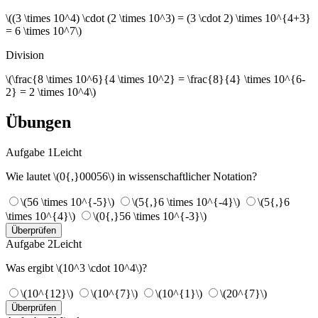
\((3 \times 10^4) \cdot (2 \times 10^3) = (3 \cdot 2) \times 10^{4+3}
= 6 \times 10^7\)
Division
\(\frac{8 \times 10^6}{4 \times 10^2} = \frac{8}{4} \times 10^{6-
2} = 2 \times 10^4\)
Übungen
Aufgabe 1
Leicht
Wie lautet \(0{,}00056\) in wissenschaftlicher Notation?
\(56 \times 10^{-5}\)
\(5{,}6 \times 10^{-4}\)
\(5{,}6
\times 10^{4}\)
\(0{,}56 \times 10^{-3}\)
Überprüfen
Aufgabe 2
Leicht
Was ergibt \(10^3 \cdot 10^4\)?
\(10^{12}\)
\(10^{7}\)
\(10^{1}\)
\(20^{7}\)
Überprüfen