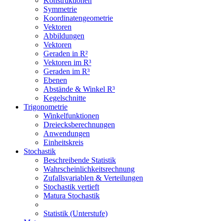
Konstruktionen
Symmetrie
Koordinatengeometrie
Vektoren
Abbildungen
Vektoren
Geraden in R²
Vektoren im R³
Geraden im R³
Ebenen
Abstände & Winkel R³
Kegelschnitte
Trigonometrie
Winkelfunktionen
Dreiecksberechnungen
Anwendungen
Einheitskreis
Stochastik
Beschreibende Statistik
Wahrscheinlichkeitsrechnung
Zufallsvariablen & Verteilungen
Stochastik vertieft
Matura Stochastik
Statistik (Unterstufe)