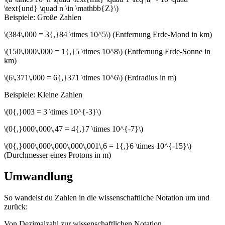
\text{und} \quad n \in \mathbb{Z}\)
Beispiele: Große Zahlen
\(384\,000 = 3{,}84 \times 10^5\) (Entfernung Erde-Mond in km)
\(150\,000\,000 = 1{,}5 \times 10^8\) (Entfernung Erde-Sonne in
km)
\(6\,371\,000 = 6{,}371 \times 10^6\) (Erdradius in m)
Beispiele: Kleine Zahlen
\(0{,}003 = 3 \times 10^{-3}\)
\(0{,}000\,000\,47 = 4{,}7 \times 10^{-7}\)
\(0{,}000\,000\,000\,000\,001\,6 = 1{,}6 \times 10^{-15}\)
(Durchmesser eines Protons in m)
Umwandlung
So wandelst du Zahlen in die wissenschaftliche Notation um und
zurück:
Von Dezimalzahl zur wissenschaftlichen Notation