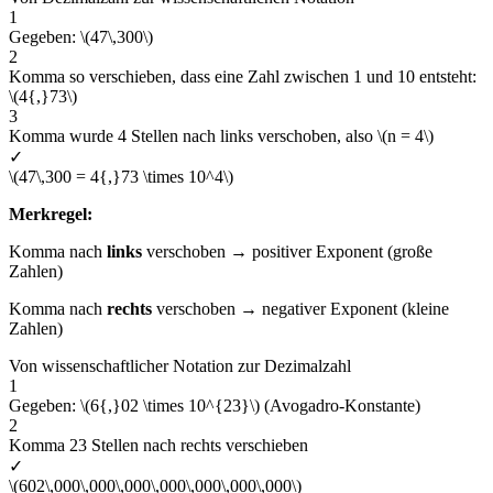
1
Gegeben: \(47\,300\)
2
Komma so verschieben, dass eine Zahl zwischen 1 und 10 entsteht:
\(4{,}73\)
3
Komma wurde 4 Stellen nach links verschoben, also \(n = 4\)
✓
\(47\,300 = 4{,}73 \times 10^4\)
Merkregel:
Komma nach
links
verschoben → positiver Exponent (große
Zahlen)
Komma nach
rechts
verschoben → negativer Exponent (kleine
Zahlen)
Von wissenschaftlicher Notation zur Dezimalzahl
1
Gegeben: \(6{,}02 \times 10^{23}\) (Avogadro-Konstante)
2
Komma 23 Stellen nach rechts verschieben
✓
\(602\,000\,000\,000\,000\,000\,000\,000\)