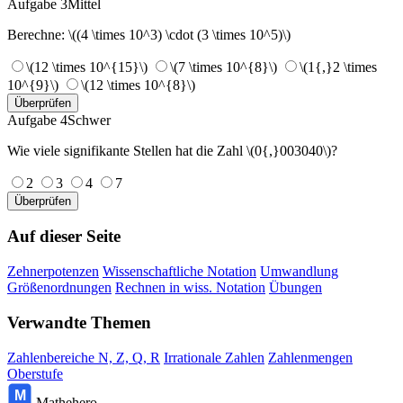
Aufgabe 3
Mittel
Berechne: \((4 \times 10^3) \cdot (3 \times 10^5)\)
\(12 \times 10^{15}\)
\(7 \times 10^{8}\)
\(1{,}2 \times
10^{9}\)
\(12 \times 10^{8}\)
Überprüfen
Aufgabe 4
Schwer
Wie viele signifikante Stellen hat die Zahl \(0{,}003040\)?
2
3
4
7
Überprüfen
Auf dieser Seite
Zehnerpotenzen
Wissenschaftliche Notation
Umwandlung
Größenordnungen
Rechnen in wiss. Notation
Übungen
Verwandte Themen
Zahlenbereiche N, Z, Q, R
Irrationale Zahlen
Zahlenmengen
Oberstufe
M
Mathehero