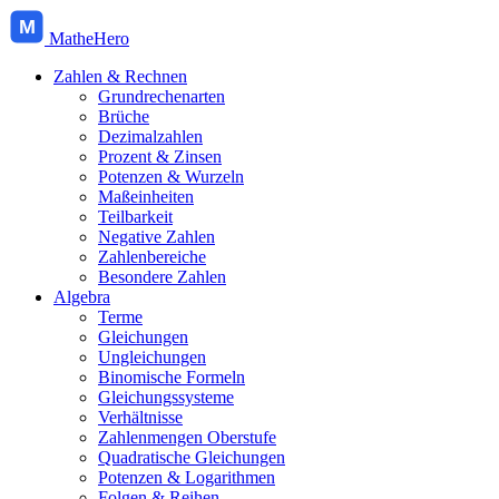
M
MatheHero
Zahlen & Rechnen
Grundrechenarten
Brüche
Dezimalzahlen
Prozent & Zinsen
Potenzen & Wurzeln
Maßeinheiten
Teilbarkeit
Negative Zahlen
Zahlenbereiche
Besondere Zahlen
Algebra
Terme
Gleichungen
Ungleichungen
Binomische Formeln
Gleichungssysteme
Verhältnisse
Zahlenmengen Oberstufe
Quadratische Gleichungen
Potenzen & Logarithmen
Folgen & Reihen