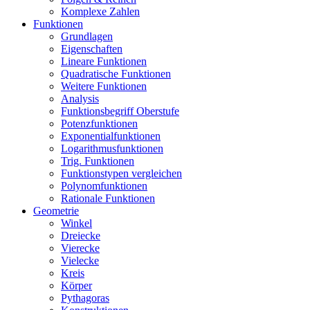
Komplexe Zahlen
Funktionen
Grundlagen
Eigenschaften
Lineare Funktionen
Quadratische Funktionen
Weitere Funktionen
Analysis
Funktionsbegriff Oberstufe
Potenzfunktionen
Exponentialfunktionen
Logarithmusfunktionen
Trig. Funktionen
Funktionstypen vergleichen
Polynomfunktionen
Rationale Funktionen
Geometrie
Winkel
Dreiecke
Vierecke
Vielecke
Kreis
Körper
Pythagoras