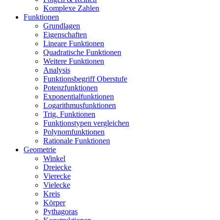
Komplexe Zahlen
Funktionen
Grundlagen
Eigenschaften
Lineare Funktionen
Quadratische Funktionen
Weitere Funktionen
Analysis
Funktionsbegriff Oberstufe
Potenzfunktionen
Exponentialfunktionen
Logarithmusfunktionen
Trig. Funktionen
Funktionstypen vergleichen
Polynomfunktionen
Rationale Funktionen
Geometrie
Winkel
Dreiecke
Vierecke
Vielecke
Kreis
Körper
Pythagoras