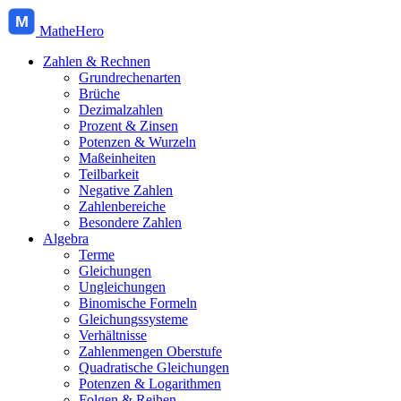
M
MatheHero
Zahlen & Rechnen
Grundrechenarten
Brüche
Dezimalzahlen
Prozent & Zinsen
Potenzen & Wurzeln
Maßeinheiten
Teilbarkeit
Negative Zahlen
Zahlenbereiche
Besondere Zahlen
Algebra
Terme
Gleichungen
Ungleichungen
Binomische Formeln
Gleichungssysteme
Verhältnisse
Zahlenmengen Oberstufe
Quadratische Gleichungen
Potenzen & Logarithmen
Folgen & Reihen