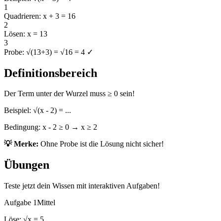
1
Quadrieren: x + 3 = 16
2
Lösen: x = 13
3
Probe: √(13+3) = √16 = 4 ✓
Definitionsbereich
Der Term unter der Wurzel muss ≥ 0 sein!
Beispiel: √(x - 2) = ...
Bedingung: x - 2 ≥ 0 → x ≥ 2
💡 Merke:
Ohne Probe ist die Lösung nicht sicher!
Übungen
Teste jetzt dein Wissen mit interaktiven Aufgaben!
Aufgabe 1
Mittel
Löse: √x = 5