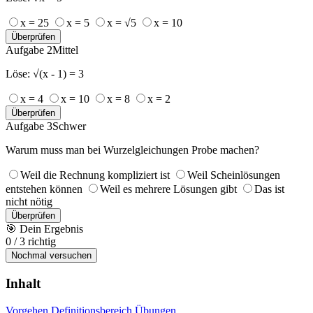
x = 25
x = 5
x = √5
x = 10
Überprüfen
Aufgabe 2
Mittel
Löse: √(x - 1) = 3
x = 4
x = 10
x = 8
x = 2
Überprüfen
Aufgabe 3
Schwer
Warum muss man bei Wurzelgleichungen Probe machen?
Weil die Rechnung kompliziert ist
Weil Scheinlösungen
entstehen können
Weil es mehrere Lösungen gibt
Das ist
nicht nötig
Überprüfen
🎯
Dein Ergebnis
0
/
3
richtig
Nochmal versuchen
Inhalt
Vorgehen
Definitionsbereich
Übungen