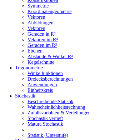
Konstruktionen
Symmetrie
Koordinatengeometrie
Vektoren
Abbildungen
Vektoren
Geraden in R²
Vektoren im R³
Geraden im R³
Ebenen
Abstände & Winkel R³
Kegelschnitte
Trigonometrie
Winkelfunktionen
Dreiecksberechnungen
Anwendungen
Einheitskreis
Stochastik
Beschreibende Statistik
Wahrscheinlichkeitsrechnung
Zufallsvariablen & Verteilungen
Stochastik vertieft
Matura Stochastik
Statistik (Unterstufe)